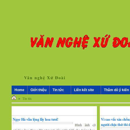
Văn nghệ Xứ Đoài
Home
Giới thiệu
Tin tức
Liên kết site
Thăm dò ý kiến
»
Tin tức
Nhân vật - Sự kiện
Nghiên cứu, trao 
Ngọc Hà vẫn lộng lẫy hoa tươi!
Vì sao vắc xin chố
người chịu thử thì
Hình ảnh cô