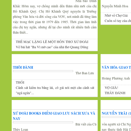
Nhà báo Đình
Khải: Hôm nay, vợ chồng mình đến thăm nhà mới của chị
Nguyễn Minh Hoa
Hồ Khánh Quý. Chị Hồ Khánh Quý nguyên là Trưởng
Nhớ về Chợ Giá
phòng Văn hóa và đời sống của VOV, nơi mình đã từng làm
Cuốn sổ tay của c
việc trong thời gian từ 1979 đến 1985. Thời gian làm lính
của chị tuy ngắn, nhưng để lại cho mình rất nhiều tình cảm
thân thiết...
THẾ MẠC LẶNG LẼ MỘT HỒN THƠ XỨ ĐOÀI
Về bài hát "Ba Vì mờ cao" của nhà thơ Quang Dũng
Góc thư giãn
Văn
THÔI ĐÀNH
VĂN HÓA GIAO 
Thơ Ban Lưu
Hoàng Phương Anh
THỔI
Cảnh sát kiểm tra bằng lái, cô gái nói một câu cảnh sát
VỢ GIÀ!
"ngã ngửa"...
THẦY ĐÁNH
Tin văn hóa văn nghệ
Xứ Đoài thơ
XỨ ĐOÀI BOOKS ĐIỂM GIAO LƯU SÁCH XƯA VÀ
NGUYỄN TRÃI (13
NAY
Bài viết của Cù
vốn người xã Chi Ng
Thùy Loan
nay thuộc tỉnh Hải 