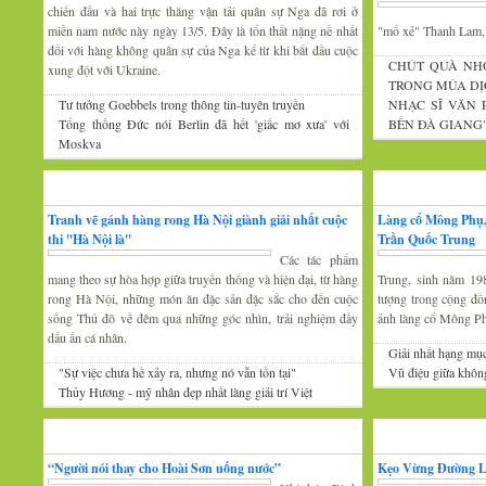
chiến đấu và hai trực thăng vận tải quân sự Nga đã rơi ở
miền nam nước này ngày 13/5. Đây là tổn thất nặng nề nhất
"mổ xẻ" Thanh Lam
đối với hàng không quân sự của Nga kể từ khi bắt đầu cuộc
CHÚT QUÀ NH
xung đột với Ukraine.
TRONG MÙA DỊ
Tư tưởng Goebbels trong thông tin-tuyên truyền
NHẠC SĨ VĂN
Tổng thống Đức nói Berlin đã hết 'giấc mơ xưa' với
BẾN ĐÀ GIANG
Moskva
Mỹ thuật
Nhiếp ảnh
Tranh vẽ gánh hàng rong Hà Nội giành giải nhất cuộc
Làng cổ Mông Phụ,
thi ''Hà Nội là''
Trần Quốc Trung
Các tác phẩm
mang theo sự hòa hợp giữa truyền thống và hiện đại, từ hàng
Trung, sinh năm 19
rong Hà Nội, những món ăn đặc sản đặc sắc cho đến cuộc
tượng trong cộng đồ
sống Thủ đô về đêm qua những góc nhìn, trải nghiệm đầy
ảnh làng cổ Mông P
dấu ấn cá nhân.
Giải nhất hạng mụ
"Sự việc chưa hề xảy ra, nhưng nó vẫn tồn tại"
Vũ điệu giữa khôn
Thủy Hương - mỹ nhân đẹp nhất làng giải trí Việt
Gương mặt văn nghệ
Văn hóa Xứ Đoài
“Người nói thay cho Hoài Sơn uống nước”
Kẹo Vừng Đường 