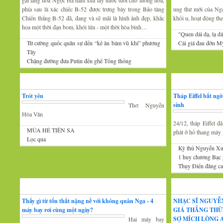
gái làng hoa Ngọc Hà năm xưa lấy nước tưới cho luống hoa,
phía sau là xác chiếc B-52 được trưng bày trong Bảo tàng
ung thư mới của Nga 
Chiến thắng B-52 đã, đang và sẽ mãi là hình ảnh đẹp, khắc
khối u, hoạt động th
họa một thời đạn bom, khói lửa - một thời hòa bình…
"Quen dái dạ, lạ dá
Từ cường quốc quân sự đến “kẻ ăn bám vũ khí” phương
Cái giá đau đớn Mỹ
Tây
Chặng đường đưa Putin đến ghế Tổng thống
Thơ
Tin Mới
Trót yêu
Tháp Eiffel bất ng
sinh
Thơ: Nguyễn
Hòa Văn
24/12, tháp Eiffel 
MÙA HÈ TIÊN SA
phát ở hố thang máy g
Lọc qua
Kỳ thủ Nguyễn Xu
1 huy chương Bạc
Thụy Điển đăng cai
Đàm luận
Âm nhạc
Thấy gì từ tổn thất nặng nề với không quân Nga - 4
NHẠC SĨ NGUYỄ
máy bay rơi cùng một ngày?
GIÁ THẲNG THỪ
SỢ MÍCH LÒNG A
Hai máy bay