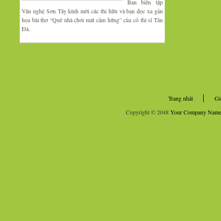
Ban biên tập
Văn nghệ Sơn Tây kính mời các thi hữu và bạn đọc xa gần
họa bài thơ “Quê nhà chơi mát cảm hứng” của cố thi sĩ Tản
Đà.
Trang nhất
Gi
Copyright © 2048
Your Company Nam