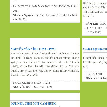
Khê, huyện Thượng 
RA MẮT TẬP SAN VĂN NGHỆ XỨ ĐOÀI TẬP 8 -
nay thuộc Hà Nội).
2017
Thị Thái, con gái 
Nhà văn Nguyễn Thị Thu Huệ làm Chủ tịch Hội Nhà
20 tuổi,...
văn Hà Nội
ĐÀM KHÍ (NGỘ 
PHẦN I THƠ C
(1020 - 1088)
Xứ Đoài văn
Văn nghệ trăm mi
NGUYỄN VĂN VĨNH (1882 – 1935)
Cô dâu bật khóc nh
Hiệu là Tân Nam Tử, quê ở làng Phượng Vũ, huyện Thường
Tín, tỉnh Hà Đông. Năm 16 tuổi tốt nghiệp trường Thông
từ ngữ thần thánh, t
ngôn, sau làm thư ký ở Tòa sứ nhiều nơi. Năm 24 tuổi
trên thế gian này, t
(1906), đi dự Hội chợ triển lãm (Đấu xảo) tại Mác-xây
gọi.
(Pháp). Trở về xin thôi việc thư ký, đứng ra lập xưởng in,
BỨC TRANH
làm báo. Sau được cử là...
Tiền nhuận bút bài
PHAN KẾ BÍNH (1875 - 1921)
NGUYỄN BÁ HỌC (1857 - 1921)
Thi thơ-Đối đáp
QUÊ NHÀ CHƠI MÁT CẢM HỨNG