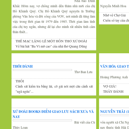
Nhà báo Đình
Khải: Hôm nay, vợ chồng mình đến thăm nhà mới của chị
Nguyễn Minh Hoa
Hồ Khánh Quý. Chị Hồ Khánh Quý nguyên là Trưởng
Nhớ về Chợ Giá
phòng Văn hóa và đời sống của VOV, nơi mình đã từng làm
Cuốn sổ tay của c
việc trong thời gian từ 1979 đến 1985. Thời gian làm lính
của chị tuy ngắn, nhưng để lại cho mình rất nhiều tình cảm
thân thiết...
THẾ MẠC LẶNG LẼ MỘT HỒN THƠ XỨ ĐOÀI
Về bài hát "Ba Vì mờ cao" của nhà thơ Quang Dũng
Góc thư giãn
Văn
THÔI ĐÀNH
VĂN HÓA GIAO 
Thơ Ban Lưu
Hoàng Phương Anh
THỔI
Cảnh sát kiểm tra bằng lái, cô gái nói một câu cảnh sát
VỢ GIÀ!
"ngã ngửa"...
THẦY ĐÁNH
Tin văn hóa văn nghệ
Xứ Đoài thơ
XỨ ĐOÀI BOOKS ĐIỂM GIAO LƯU SÁCH XƯA VÀ
NGUYỄN TRÃI (13
NAY
Bài viết của Cù
vốn người xã Chi Ng
Thùy Loan
nay thuộc tỉnh Hải 