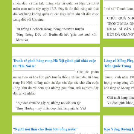
chiến đấu và hai trực thăng vận tải quân sự Nga đã rơi ở
miền nam nước này ngày 13/5. Đây là tổn thất nặng nề nhất
"mổ xẻ" Thanh Lam
đối với hàng không quân sự của Nga kể từ khi bắt đầu cuộc
CHÚT QUÀ NH
xung đột với Ukraine.
TRONG MÙA DỊ
Tư tưởng Goebbels trong thông tin-tuyên truyền
NHẠC SĨ VĂN
Tổng thống Đức nói Berlin đã hết 'giấc mơ xưa' với
BẾN ĐÀ GIANG
Moskva
Mỹ thuật
Nhiếp ảnh
Tranh vẽ gánh hàng rong Hà Nội giành giải nhất cuộc
Làng cổ Mông Phụ,
thi ''Hà Nội là''
Trần Quốc Trung
Các tác phẩm
mang theo sự hòa hợp giữa truyền thống và hiện đại, từ hàng
Trung, sinh năm 19
rong Hà Nội, những món ăn đặc sản đặc sắc cho đến cuộc
tượng trong cộng đồ
sống Thủ đô về đêm qua những góc nhìn, trải nghiệm đầy
ảnh làng cổ Mông P
dấu ấn cá nhân.
Giải nhất hạng mụ
"Sự việc chưa hề xảy ra, nhưng nó vẫn tồn tại"
Vũ điệu giữa khôn
Thủy Hương - mỹ nhân đẹp nhất làng giải trí Việt
Gương mặt văn nghệ
Văn hóa Xứ Đoài
“Người nói thay cho Hoài Sơn uống nước”
Kẹo Vừng Đường 