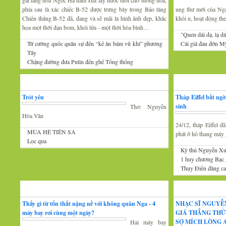
gái làng hoa Ngọc Hà năm xưa lấy nước tưới cho luống hoa,
phía sau là xác chiếc B-52 được trưng bày trong Bảo tàng
ung thư mới của Nga 
Chiến thắng B-52 đã, đang và sẽ mãi là hình ảnh đẹp, khắc
khối u, hoạt động th
họa một thời đạn bom, khói lửa - một thời hòa bình…
"Quen dái dạ, lạ dá
Từ cường quốc quân sự đến “kẻ ăn bám vũ khí” phương
Cái giá đau đớn Mỹ
Tây
Chặng đường đưa Putin đến ghế Tổng thống
Thơ
Tin Mới
Trót yêu
Tháp Eiffel bất ng
sinh
Thơ: Nguyễn
Hòa Văn
24/12, tháp Eiffel 
MÙA HÈ TIÊN SA
phát ở hố thang máy g
Lọc qua
Kỳ thủ Nguyễn Xu
1 huy chương Bạc
Thụy Điển đăng cai
Đàm luận
Âm nhạc
Thấy gì từ tổn thất nặng nề với không quân Nga - 4
NHẠC SĨ NGUYỄ
máy bay rơi cùng một ngày?
GIÁ THẲNG THỪ
SỢ MÍCH LÒNG A
Hai máy bay