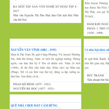
Khê, huyện Thượng 
RA MẮT TẬP SAN VĂN NGHỆ XỨ ĐOÀI TẬP 8 -
nay thuộc Hà Nội).
2017
Thị Thái, con gái 
Nhà văn Nguyễn Thị Thu Huệ làm Chủ tịch Hội Nhà
20 tuổi,...
văn Hà Nội
ĐÀM KHÍ (NGỘ 
PHẦN I THƠ C
(1020 - 1088)
Xứ Đoài văn
Văn nghệ trăm mi
NGUYỄN VĂN VĨNH (1882 – 1935)
Cô dâu bật khóc nh
Hiệu là Tân Nam Tử, quê ở làng Phượng Vũ, huyện Thường
Tín, tỉnh Hà Đông. Năm 16 tuổi tốt nghiệp trường Thông
từ ngữ thần thánh, t
ngôn, sau làm thư ký ở Tòa sứ nhiều nơi. Năm 24 tuổi
trên thế gian này, t
(1906), đi dự Hội chợ triển lãm (Đấu xảo) tại Mác-xây
gọi.
(Pháp). Trở về xin thôi việc thư ký, đứng ra lập xưởng in,
BỨC TRANH
làm báo. Sau được cử là...
Tiền nhuận bút bài
PHAN KẾ BÍNH (1875 - 1921)
NGUYỄN BÁ HỌC (1857 - 1921)
Thi thơ-Đối đáp
QUÊ NHÀ CHƠI MÁT CẢM HỨNG