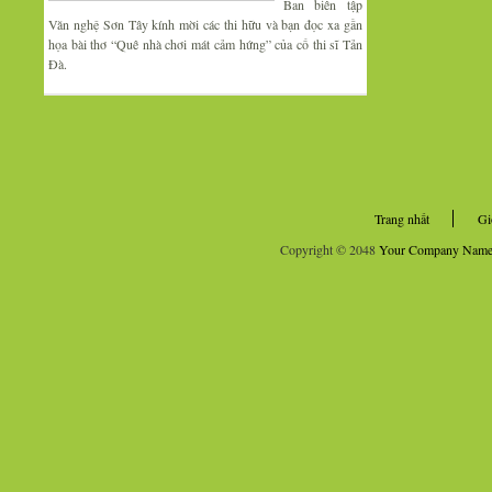
Ban biên tập
Văn nghệ Sơn Tây kính mời các thi hữu và bạn đọc xa gần
họa bài thơ “Quê nhà chơi mát cảm hứng” của cố thi sĩ Tản
Đà.
Trang nhất
Gi
Copyright © 2048
Your Company Nam