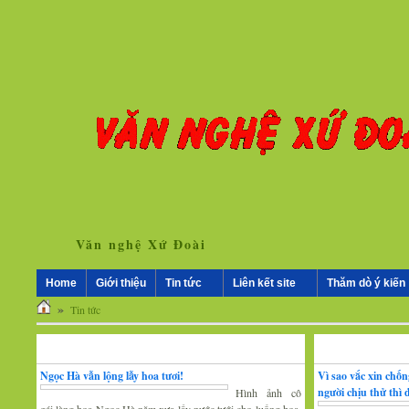
Văn nghệ Xứ Đoài
Home
Giới thiệu
Tin tức
Liên kết site
Thăm dò ý kiến
»
Tin tức
Nhân vật - Sự kiện
Nghiên cứu, trao 
Ngọc Hà vẫn lộng lẫy hoa tươi!
Vì sao vắc xin chố
người chịu thử thì
Hình ảnh cô