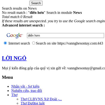
Search results on News
No result match : "
điển hơn
" Search in module
News
Total match 0 Result
If these results are unexpected. you try to use the Google search engi
Advanced internet search :
Internet search
Search on site https://vannghesontay.com:443
LỜI NGỎ
Mọi ý kiến đóng góp của quý vị xin gửi về: vannghesontay@gmail.c
Menu
Nhân vật - Sự kiện
Nghiên cứu, trao đổi
Thơ
Thơ CLBVNS Xứ Đoài -...
Thơ Đường luật