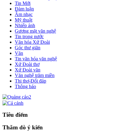
Tin Mới
Đàm luận
Âm nhạc
Mỹ thuật
Nhiếp ảnh
Gương mặt văn nghệ
Tin trong nước
Văn hóa Xứ Đoài
Góc thư giãn
Văn
Tin văn hóa văn nghệ
Xứ Đoài thơ
Xứ Đoài văn
Văn nghệ trăm miền
Thi thơ-Đối đáp
Thông báo
Tiêu điểm
Thăm dò ý kiến