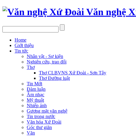
Văn nghệ X
Home
Giới thiệu
Tin tức
Nhân vật - Sự kiện
Nghiên cứu, trao đổi
Thơ
Thơ CLBVNS Xứ Đoài - Sơn Tây
Thơ Đường luật
Tin Mới
Đàm luận
Âm nhạc
Mỹ thuật
Nhiếp ảnh
Gương mặt văn nghệ
Tin trong nước
Văn hóa Xứ Đoài
Góc thư giãn
Văn