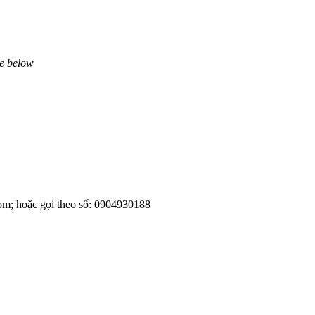
ne below
om; hoặc gọi theo số: 0904930188