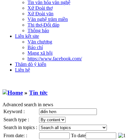
Tin văn hóa văn nghệ
Xứ Đoài thơ
Xứ Đoài văn
Văn nghệ trăm miền
Thi thơ-Đối đáp
Thông báo
Liên kết site
Văn chương
Báo chí
Mạng xã hội
https://www.facebook.com/
Thăm dò ý kiến
Liên hệ
»
Tin tức
Advanced search in news
Keyword :
Search type :
Search in topics :
From date: :
To date