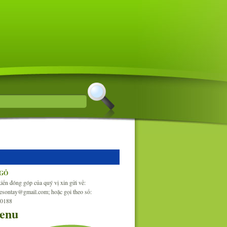
NGỎ
iến đóng góp của quý vị xin gửi về:
esontay@gmail.com; hoặc gọi theo số:
30188
enu