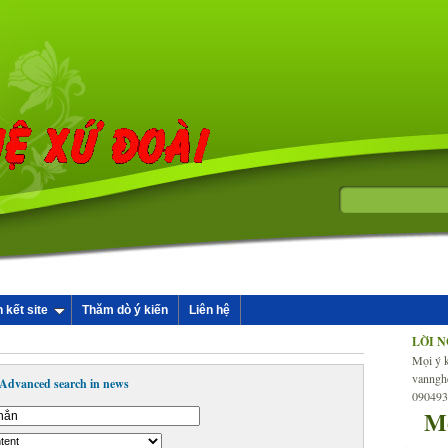
n kết site
Thăm dò ý kiến
Liên hệ
LỜI 
Mọi ý k
vanngh
Advanced search in news
09049
M