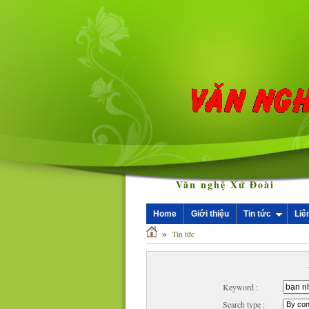
Văn nghệ Xứ Đoài
Home
Giới thiệu
Tin tức
Liê
»
Tin tức
Keyword :
Search type :