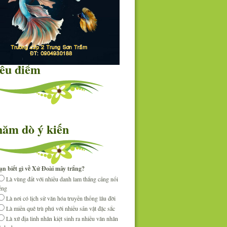
êu điểm
ăm dò ý kiến
ạn biết gì về Xứ Đoài mây trắng?
Là vùng đất với nhiều danh lam thắng cảng nổi
iếng
Là nơi có lịch sử văn hóa truyền thống lâu đời
Là miền quê trù phú với nhiều sản vật đặc sắc
Là xứ địa linh nhân kiệt sinh ra nhiều văn nhân