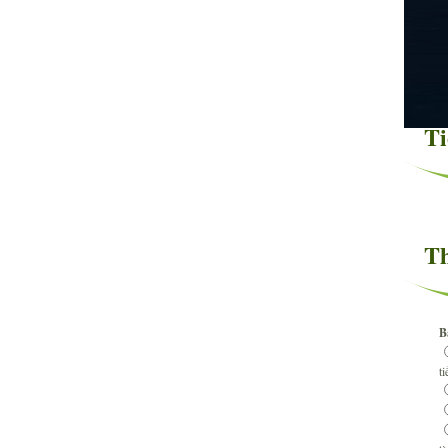
Ti
Th
B
t