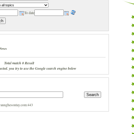
To date
News
Total match 0 Result
pected. you try to use the Google search engine below
//vannghesontay.com:443