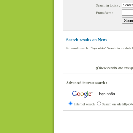
Search in topics :
From date: :
Search results on News
No result match : "
bạn nhắn
" Search in module
If these results are unex
Advanced internet search :
Internet search
Search on site https: