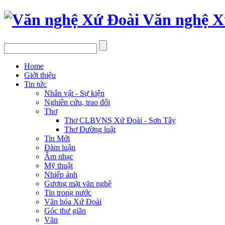
Văn nghệ X
Home
Giới thiệu
Tin tức
Nhân vật - Sự kiện
Nghiên cứu, trao đổi
Thơ
Thơ CLBVNS Xứ Đoài - Sơn Tây
Thơ Đường luật
Tin Mới
Đàm luận
Âm nhạc
Mỹ thuật
Nhiếp ảnh
Gương mặt văn nghệ
Tin trong nước
Văn hóa Xứ Đoài
Góc thư giãn
Văn