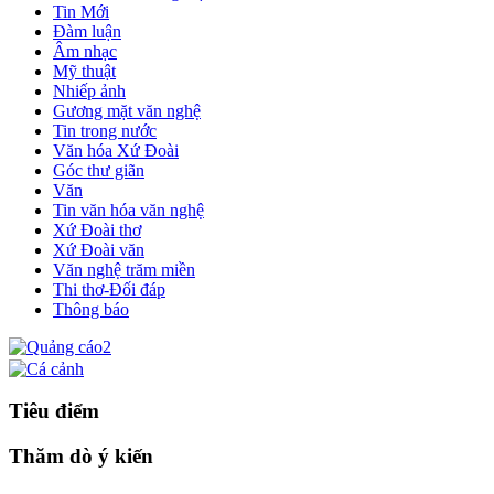
Tin Mới
Đàm luận
Âm nhạc
Mỹ thuật
Nhiếp ảnh
Gương mặt văn nghệ
Tin trong nước
Văn hóa Xứ Đoài
Góc thư giãn
Văn
Tin văn hóa văn nghệ
Xứ Đoài thơ
Xứ Đoài văn
Văn nghệ trăm miền
Thi thơ-Đối đáp
Thông báo
Tiêu điểm
Thăm dò ý kiến