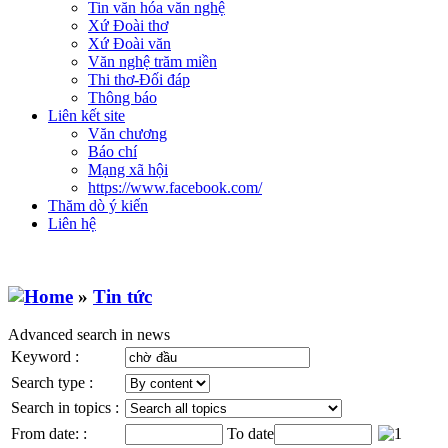
Tin văn hóa văn nghệ
Xứ Đoài thơ
Xứ Đoài văn
Văn nghệ trăm miền
Thi thơ-Đối đáp
Thông báo
Liên kết site
Văn chương
Báo chí
Mạng xã hội
https://www.facebook.com/
Thăm dò ý kiến
Liên hệ
»
Tin tức
Advanced search in news
Keyword :
Search type :
Search in topics :
From date: :
To date