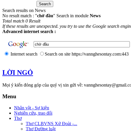
Search results on News
No result match : "
chờ đầu
" Search in module
News
Total match 0 Result
If these results are unexpected. you try to use the Google search engi
Advanced internet search :
Internet search
Search on site https://vannghesontay.com:443
LỜI NGỎ
Mọi ý kiến đóng góp của quý vị xin gửi về: vannghesontay@gmail.c
Menu
Nhân vật - Sự kiện
Nghiên cứu, trao đổi
Thơ
Thơ CLBVNS Xứ Đoài -...
Thơ Đường luật