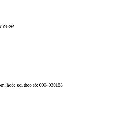
ne below
om; hoặc gọi theo số: 0904930188