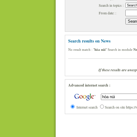
Search in topics :
From date: :
Search results on News
No result match : "
hòa núi
" Search in module
N
If these results are unex
Advanced internet search :
Internet search
Search on site https: