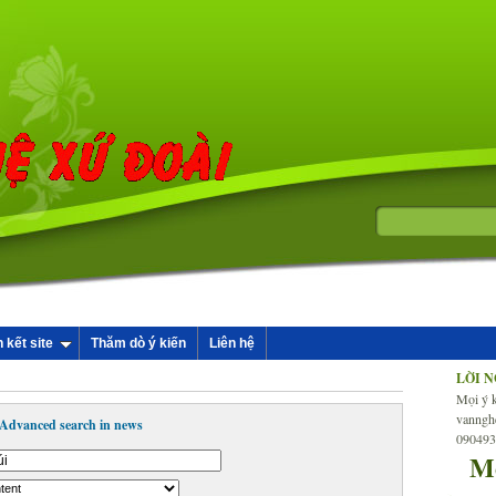
n kết site
Thăm dò ý kiến
Liên hệ
LỜI 
Mọi ý k
vanngh
Advanced search in news
09049
M