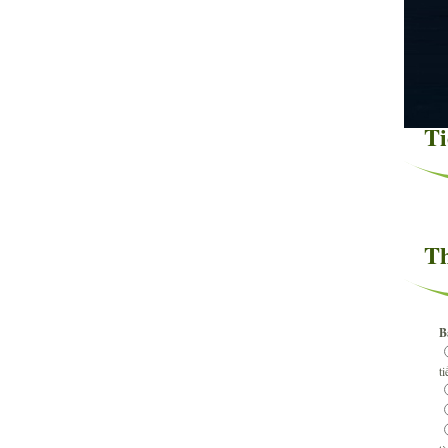
Ti
Th
B
t