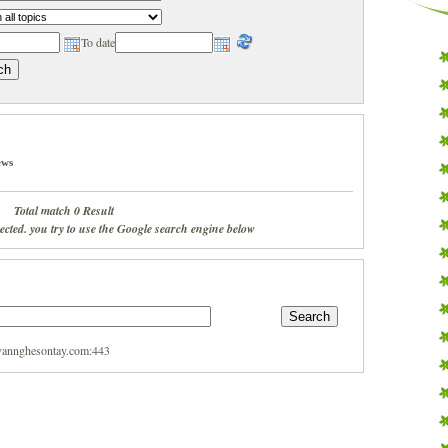
To date
ews
Total match 0 Result
pected. you try to use the Google search engine below
//vannghesontay.com:443