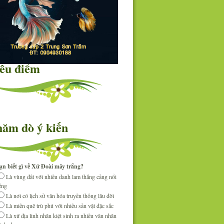
êu điểm
ăm dò ý kiến
ạn biết gì về Xứ Đoài mây trắng?
Là vùng đất với nhiều danh lam thắng cảng nổi
iếng
Là nơi có lịch sử văn hóa truyền thống lâu đời
Là miền quê trù phú với nhiều sản vật đặc sắc
Là xứ địa linh nhân kiệt sinh ra nhiều văn nhân