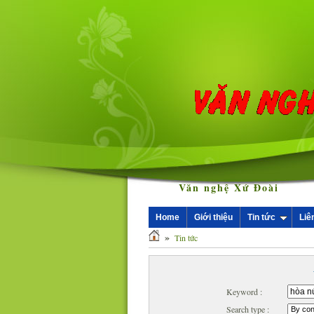
Văn nghệ Xứ Đoài
Home
Giới thiệu
Tin tức
Liê
»
Tin tức
Keyword :
Search type :