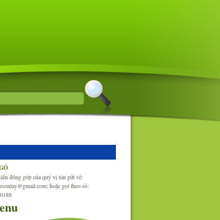
NGỎ
iến đóng góp của quý vị xin gửi về:
esontay@gmail.com; hoặc gọi theo số:
30188
enu