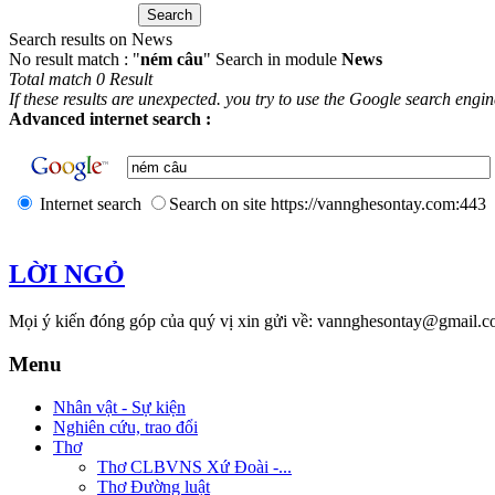
Search results on News
No result match : "
ném câu
" Search in module
News
Total match 0 Result
If these results are unexpected. you try to use the Google search engi
Advanced internet search :
Internet search
Search on site https://vannghesontay.com:443
LỜI NGỎ
Mọi ý kiến đóng góp của quý vị xin gửi về: vannghesontay@gmail.c
Menu
Nhân vật - Sự kiện
Nghiên cứu, trao đổi
Thơ
Thơ CLBVNS Xứ Đoài -...
Thơ Đường luật