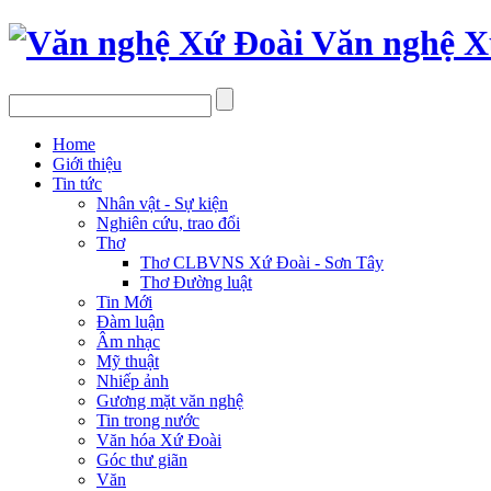
Văn nghệ X
Home
Giới thiệu
Tin tức
Nhân vật - Sự kiện
Nghiên cứu, trao đổi
Thơ
Thơ CLBVNS Xứ Đoài - Sơn Tây
Thơ Đường luật
Tin Mới
Đàm luận
Âm nhạc
Mỹ thuật
Nhiếp ảnh
Gương mặt văn nghệ
Tin trong nước
Văn hóa Xứ Đoài
Góc thư giãn
Văn