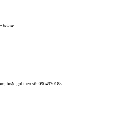
ne below
om; hoặc gọi theo số: 0904930188