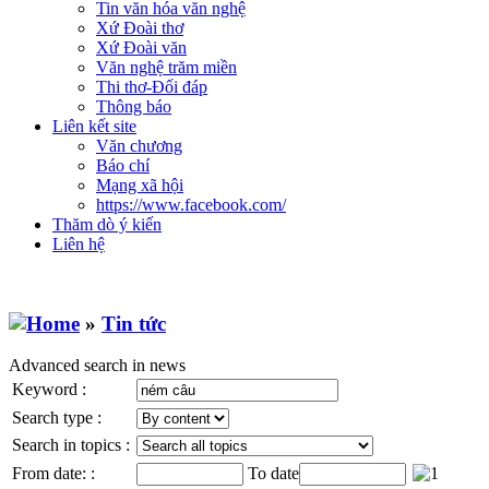
Tin văn hóa văn nghệ
Xứ Đoài thơ
Xứ Đoài văn
Văn nghệ trăm miền
Thi thơ-Đối đáp
Thông báo
Liên kết site
Văn chương
Báo chí
Mạng xã hội
https://www.facebook.com/
Thăm dò ý kiến
Liên hệ
»
Tin tức
Advanced search in news
Keyword :
Search type :
Search in topics :
From date: :
To date