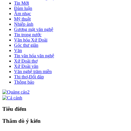
Tin Mới
Đàm luận
Âm nhạc
Mỹ thuật
Nhiếp ảnh
Gương mặt văn nghệ
Tin trong nước
Văn hóa Xứ Đoài
Góc thư giãn
Văn
Tin văn hóa văn nghệ
Xứ Đoài thơ
Xứ Đoài văn
Văn nghệ trăm miền
Thi thơ-Đối đáp
Thông báo
Tiêu điểm
Thăm dò ý kiến