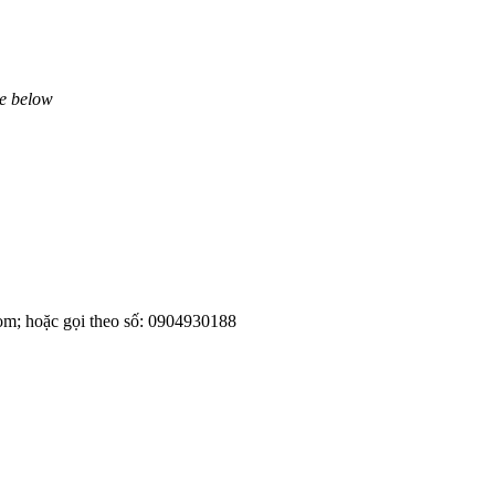
ne below
om; hoặc gọi theo số: 0904930188