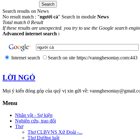
Search results on News
No result match : "
người cá
" Search in module
News
Total match 0 Result
If these results are unexpected. you try to use the Google search engi
Advanced internet search :
Internet search
Search on site https://vannghesontay.com:443
LỜI NGỎ
Mọi ý kiến đóng góp của quý vị xin gửi về: vannghesontay@gmail.c
Menu
Nhân vật - Sự kiện
Nghiên cứu, trao đổi
Thơ
Thơ CLBVNS Xứ Đoài -...
Thơ Đường luật