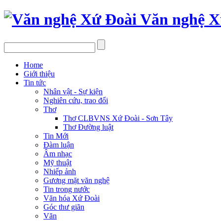
Văn nghệ X
Home
Giới thiệu
Tin tức
Nhân vật - Sự kiện
Nghiên cứu, trao đổi
Thơ
Thơ CLBVNS Xứ Đoài - Sơn Tây
Thơ Đường luật
Tin Mới
Đàm luận
Âm nhạc
Mỹ thuật
Nhiếp ảnh
Gương mặt văn nghệ
Tin trong nước
Văn hóa Xứ Đoài
Góc thư giãn
Văn