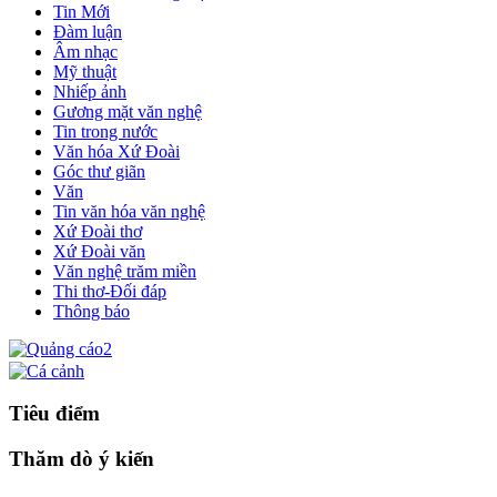
Tin Mới
Đàm luận
Âm nhạc
Mỹ thuật
Nhiếp ảnh
Gương mặt văn nghệ
Tin trong nước
Văn hóa Xứ Đoài
Góc thư giãn
Văn
Tin văn hóa văn nghệ
Xứ Đoài thơ
Xứ Đoài văn
Văn nghệ trăm miền
Thi thơ-Đối đáp
Thông báo
Tiêu điểm
Thăm dò ý kiến