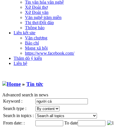
Tin văn hóa văn nghệ
Xứ Đoài thơ
Xứ Đoài văn
Văn nghệ trăm miền
Thi thơ-Đối đáp
Thông báo
Liên kết site
Văn chương
Báo chí
Mạng xã hội
https://www.facebook.com/
Thăm dò ý kiến
Liên hệ
»
Tin tức
Advanced search in news
Keyword :
Search type :
Search in topics :
From date: :
To date