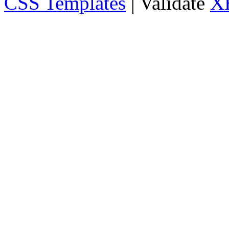
CSS Templates
| Validate
X