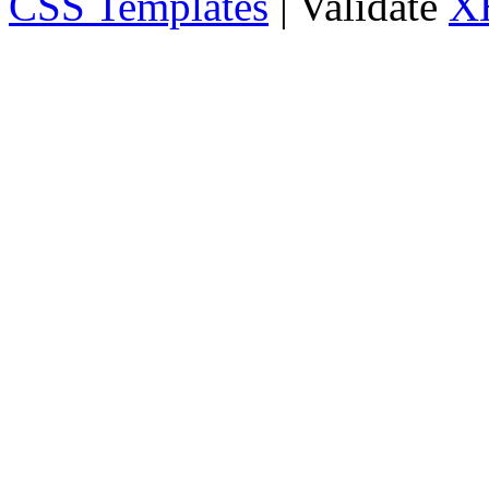
CSS Templates
| Validate
X