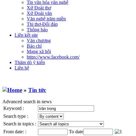
Tin văn hóa văn nghệ
Xứ Đoài thơ
Xứ Đoài văn
Văn nghệ trăm miền
Thi thơ-Đối đáp
Thông báo
Liên kết site
Văn chương
Báo chí
Mạng xã hội
https://www.facebook.com/
Thăm dò ý kiến
Liên hệ
»
Tin tức
Advanced search in news
Keyword :
Search type :
Search in topics :
From date: :
To date