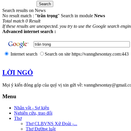
Search results on News
No result match : "
trân trọng
" Search in module
News
Total match 0 Result
If these results are unexpected. you try to use the Google search engi
Advanced internet search :
Internet search
Search on site https://vannghesontay.com:443
LỜI NGỎ
Mọi ý kiến đóng góp của quý vị xin gửi về: vannghesontay@gmail.c
Menu
Nhân vật - Sự kiện
Nghiên cứu, trao đổi
Thơ
Thơ CLBVNS Xứ Đoài -...
Thơ Đường luật