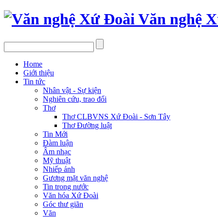
Văn nghệ X
Home
Giới thiệu
Tin tức
Nhân vật - Sự kiện
Nghiên cứu, trao đổi
Thơ
Thơ CLBVNS Xứ Đoài - Sơn Tây
Thơ Đường luật
Tin Mới
Đàm luận
Âm nhạc
Mỹ thuật
Nhiếp ảnh
Gương mặt văn nghệ
Tin trong nước
Văn hóa Xứ Đoài
Góc thư giãn
Văn