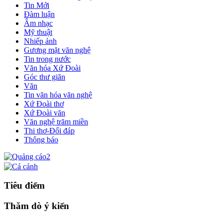
Tin Mới
Đàm luận
Âm nhạc
Mỹ thuật
Nhiếp ảnh
Gương mặt văn nghệ
Tin trong nước
Văn hóa Xứ Đoài
Góc thư giãn
Văn
Tin văn hóa văn nghệ
Xứ Đoài thơ
Xứ Đoài văn
Văn nghệ trăm miền
Thi thơ-Đối đáp
Thông báo
Tiêu điểm
Thăm dò ý kiến