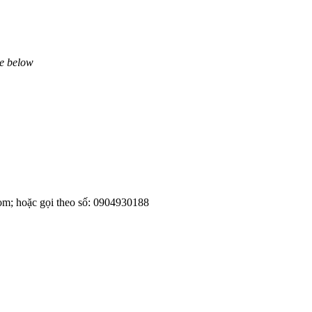
ne below
om; hoặc gọi theo số: 0904930188