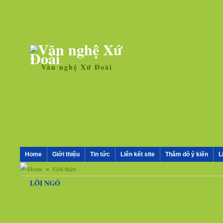
Văn nghệ Xứ Đoài
Home
Giới thiệu
Tin tức
Liên kết site
Thăm dò ý kiến
L
»
Giới thiệu
LỜI NGỎ