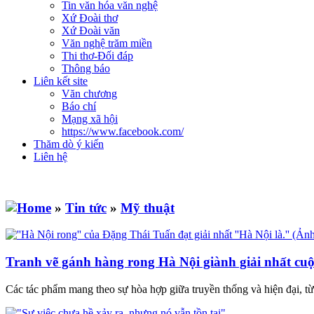
Tin văn hóa văn nghệ
Xứ Đoài thơ
Xứ Đoài văn
Văn nghệ trăm miền
Thi thơ-Đối đáp
Thông báo
Liên kết site
Văn chương
Báo chí
Mạng xã hội
https://www.facebook.com/
Thăm dò ý kiến
Liên hệ
»
Tin tức
»
Mỹ thuật
Tranh vẽ gánh hàng rong Hà Nội giành giải nhất cuộc 
Các tác phẩm mang theo sự hòa hợp giữa truyền thống và hiện đại, 