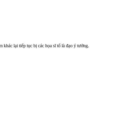
hác lại tiếp tục bị các họa sĩ tố là đạo ý tưởng.