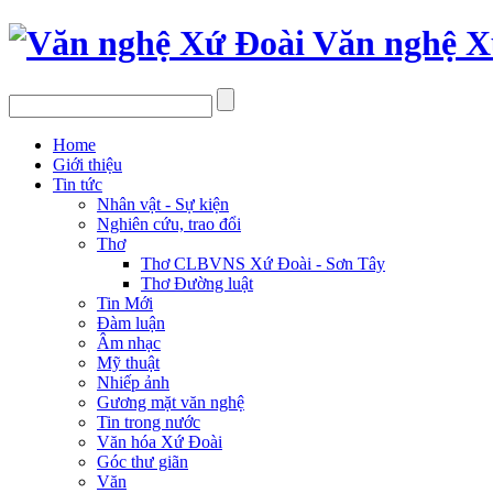
Văn nghệ X
Home
Giới thiệu
Tin tức
Nhân vật - Sự kiện
Nghiên cứu, trao đổi
Thơ
Thơ CLBVNS Xứ Đoài - Sơn Tây
Thơ Đường luật
Tin Mới
Đàm luận
Âm nhạc
Mỹ thuật
Nhiếp ảnh
Gương mặt văn nghệ
Tin trong nước
Văn hóa Xứ Đoài
Góc thư giãn
Văn