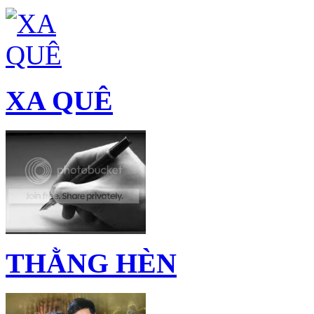
XA QUÊ
THẰNG HÈN