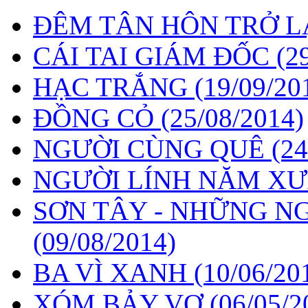
ĐÊM TÂN HÔN TRỞ L
CÁI TAI GIÁM ĐỐC
(2
HẠC TRẮNG
(19/09/20
ĐỒNG CỎ
(25/08/2014)
NGƯỜI CÙNG QUÊ
(24
NGƯỜI LÍNH NĂM X
SƠN TÂY - NHỮNG N
(09/08/2014)
BA VÌ XANH
(10/06/20
XÓM BẢY VỢ
(06/05/2