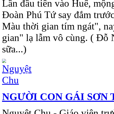
Lần đầu tiên vào Huế, mộn
Đoàn Phú Tứ say đắm trước
Màu thời gian tím ngát", na
gian" lạ lẫm vô cùng. ( Đỗ 
sữa...)
NGƯỜI CON GÁI SƠN 
Nguyệt Chu - Giáo viên tr