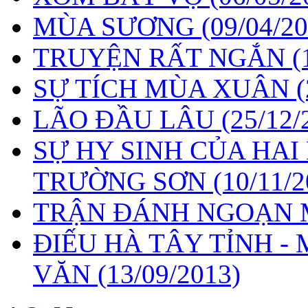
MÙA SƯƠNG
(09/04/2
TRUYỆN RẤT NGẮN
(
SỰ TÍCH MÙA XUÂN
LÃO ĐẦU LÂU
(25/12/
SỰ HY SINH CỦA HAI
TRƯỜNG SƠN
(10/11/2
TRẬN ĐÁNH NGOẠN
ĐIẾU HÀ TÂY TỈNH -
VĂN
(13/09/2013)