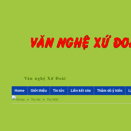
Văn nghệ Xứ Đoài
Home
Giới thiệu
Tin tức
Liên kết site
Thăm dò ý kiến
L
»
»
Tin tức
Tin Mới