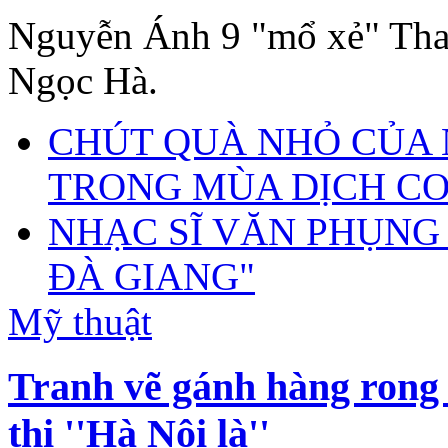
Nguyễn Ánh 9 "mổ xẻ" Th
Ngọc Hà.
CHÚT QUÀ NHỎ CỦA 
TRONG MÙA DỊCH CO
NHẠC SĨ VĂN PHỤNG
ĐÀ GIANG"
Mỹ thuật
Tranh vẽ gánh hàng rong 
thi ''Hà Nội là''