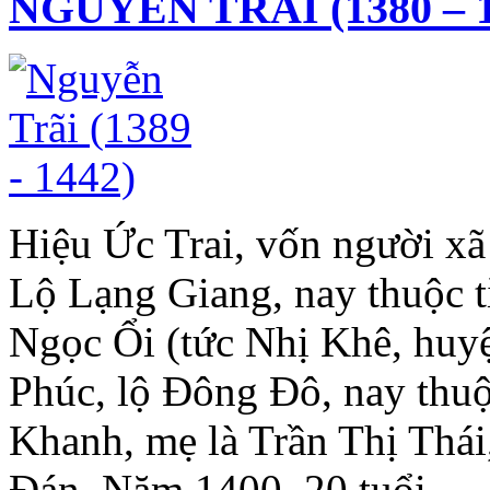
NGUYỄN TRÃI (1380 – 1
Hiệu Ức Trai, vốn người x
Lộ Lạng Giang, nay thuộc t
Ngọc Ổi (tức Nhị Khê, hu
Phúc, lộ Đông Đô, nay thu
Khanh, mẹ là Trần Thị Thái
Đán. Năm 1400, 20 tuổi,...