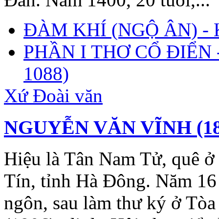
ĐÀM KHÍ (NGỘ ÂN) -
PHẦN I THƠ CỔ ĐIỂN -
1088)
Xứ Đoài văn
NGUYỄN VĂN VĨNH (188
Hiệu là Tân Nam Tử, quê 
Tín, tỉnh Hà Đông. Năm 16 
ngôn, sau làm thư ký ở Tòa