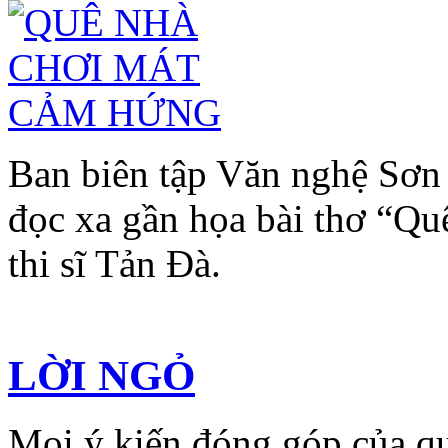
Ban biên tập Văn nghệ Sơn 
đọc xa gần họa bài thơ “Qu
thi sĩ Tản Đà.
LỜI NGỎ
Mọi ý kiến đóng góp của qu