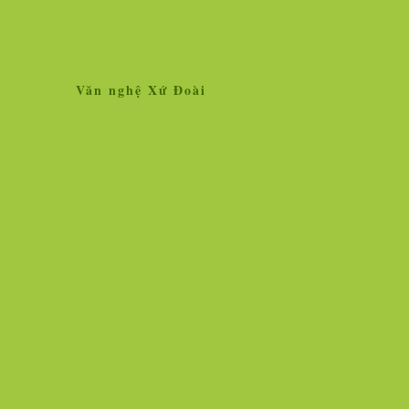
Văn nghệ Xứ Đoài
Home
Giới thiệu
Tin tức
Liên kết site
Thăm dò ý kiến
L
»
Tin tức
Nhân vật - Sự kiện
Nghiên cứu, trao 
Ngọc Hà vẫn lộng lẫy hoa tươi!
Vì sao vắc xin chố
người chịu thử thì
Hình ảnh cô