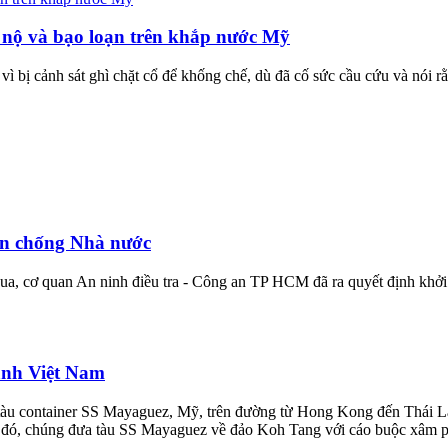
 nộ và bạo loạn trên khắp nước Mỹ
ì bị cảnh sát ghì chặt cổ để khống chế, dù đã cố sức cầu cứu và nói r
ền chống Nhà nước
, cơ quan An ninh điều tra - Công an TP HCM đã ra quyết định khởi t
anh Việt Nam
tàu container SS Mayaguez, Mỹ, trên đường từ Hong Kong đến Thái Lan
u đó, chúng đưa tàu SS Mayaguez về đảo Koh Tang với cáo buộc xâm 