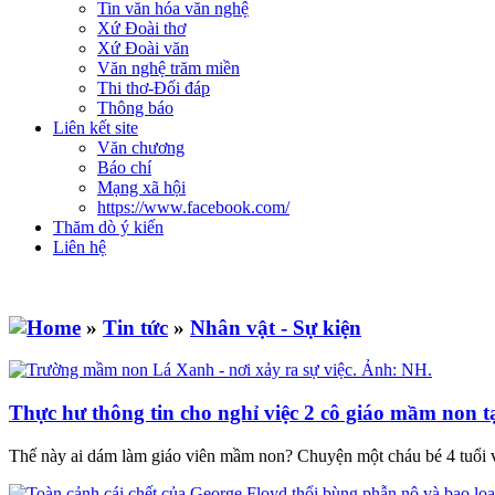
Tin văn hóa văn nghệ
Xứ Đoài thơ
Xứ Đoài văn
Văn nghệ trăm miền
Thi thơ-Đối đáp
Thông báo
Liên kết site
Văn chương
Báo chí
Mạng xã hội
https://www.facebook.com/
Thăm dò ý kiến
Liên hệ
»
Tin tức
»
Nhân vật - Sự kiện
Thực hư thông tin cho nghỉ việc 2 cô giáo mầm non 
Thế này ai dám làm giáo viên mầm non? Chuyện một cháu bé 4 tuổi vé