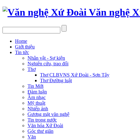
Văn nghệ X
Home
Giới thiệu
Tin tức
Nhân vật - Sự kiện
Nghiên cứu, trao đổi
Thơ
Thơ CLBVNS Xứ Đoài - Sơn Tây
Thơ Đường luật
Tin Mới
Đàm luận
Âm nhạc
Mỹ thuật
Nhiếp ảnh
Gương mặt văn nghệ
Tin trong nước
Văn hóa Xứ Đoài
Góc thư giãn
Văn