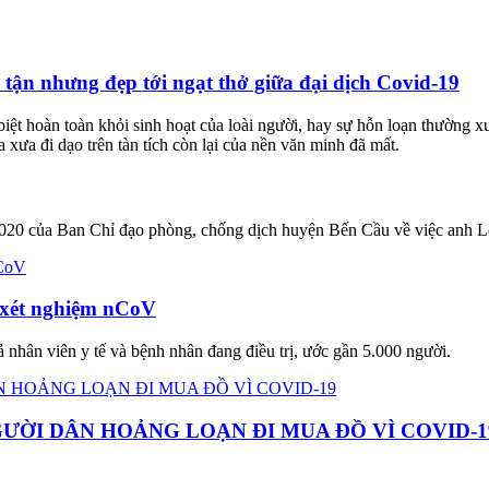
tận nhưng đẹp tới ngạt thở giữa đại dịch Covid-19
biệt hoàn toàn khỏi sinh hoạt của loài người, hay sự hỗn loạn thường
xưa đi dạo trên tàn tích còn lại của nền văn minh đã mất.
 của Ban Chỉ đạo phòng, chống dịch huyện Bến Cầu về việc anh Lê Vă
 xét nghiệm nCoV
nhân viên y tế và bệnh nhân đang điều trị, ước gần 5.000 người.
ƯỜI DÂN HOẢNG LOẠN ĐI MUA ĐỒ VÌ COVID-1