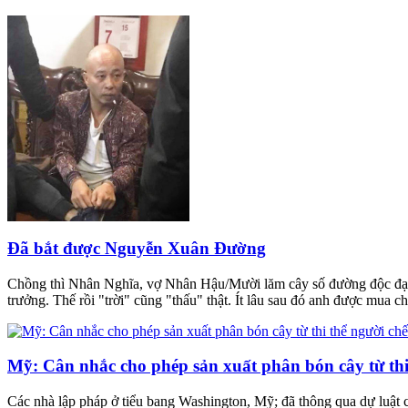
Đã bắt được Nguyễn Xuân Đường
Chồng thì Nhân Nghĩa, vợ Nhân Hậu/Mười lăm cây số đường độc đạo!/K
trưởng. Thế rồi "trời" cũng "thấu" thật. Ít lâu sau đó anh được mua
Mỹ: Cân nhắc cho phép sản xuất phân bón cây từ thi
Các nhà lập pháp ở tiểu bang Washington, Mỹ; đã thông qua dự luật 