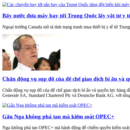
Bẩy nước đưa máy bay tới Trung Quốc lấy vật tư y t
Ngoại trưởng Canada mô tả tình trạng tranh mua thiết bị y tế từ Tru
Chấn động vụ sụp đổ của đế chế giao dịch bí ẩn và q
Chấn động vụ sụp đổ của đế chế giao dịch bí ẩn và quyền lực hàng đầ
Generale SA, Standard Chartered Plc và Deutsche Bank AG, với tổn
Gấu Nga không phá tan mà kiểm soát OPEC+
Nga không phá tan OPEC+ mà hành động để chiếm quyền kiểm soá