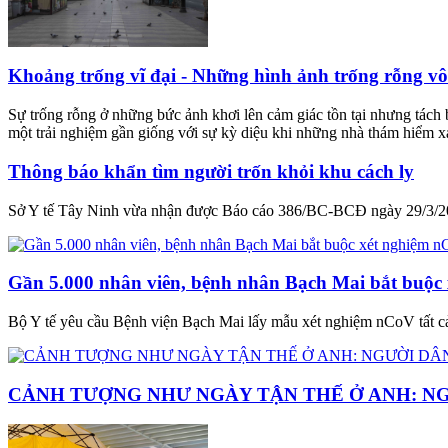
Khoảng trống vĩ đại - Những hình ảnh trống rỗng vô 
Sự trống rỗng ở những bức ảnh khơi lên cảm giác tồn tại nhưng tách 
một trải nghiệm gần giống với sự kỳ diệu khi những nhà thám hiểm xa 
Thông báo khẩn tìm người trốn khỏi khu cách ly
Sở Y tế Tây Ninh vừa nhận được Báo cáo 386/BC-BCĐ ngày 29/3/2020
Gần 5.000 nhân viên, bệnh nhân Bạch Mai bắt buộc
Bộ Y tế yêu cầu Bệnh viện Bạch Mai lấy mẫu xét nghiệm nCoV tất cả 
CẢNH TƯỢNG NHƯ NGÀY TẬN THẾ Ở ANH: NG