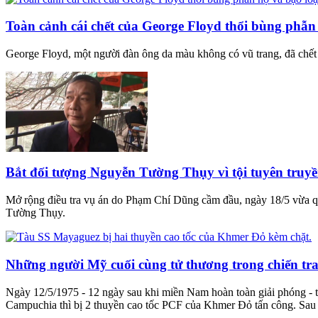
Toàn cảnh cái chết của George Floyd thổi bùng phẫn
George Floyd, một người đàn ông da màu không có vũ trang, đã chết v
Bắt đối tượng Nguyễn Tường Thụy vì tội tuyên truy
Mở rộng điều tra vụ án do Phạm Chí Dũng cầm đầu, ngày 18/5 vừa qua
Tường Thụy.
Những người Mỹ cuối cùng tử thương trong chiến tr
Ngày 12/5/1975 - 12 ngày sau khi miền Nam hoàn toàn giải phóng - 
Campuchia thì bị 2 thuyền cao tốc PCF của Khmer Đỏ tấn công. Sa