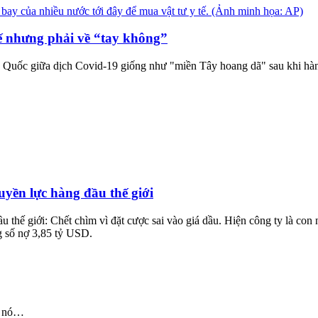
ế nhưng phải về “tay không”
ng Quốc giữa dịch Covid-19 giống như "miền Tây hoang dã" sau khi hàn
uyền lực hàng đầu thế giới
u thế giới: Chết chìm vì đặt cược sai vào giá dầu. Hiện công ty là c
g số nợ 3,85 tỷ USD.
t nó…