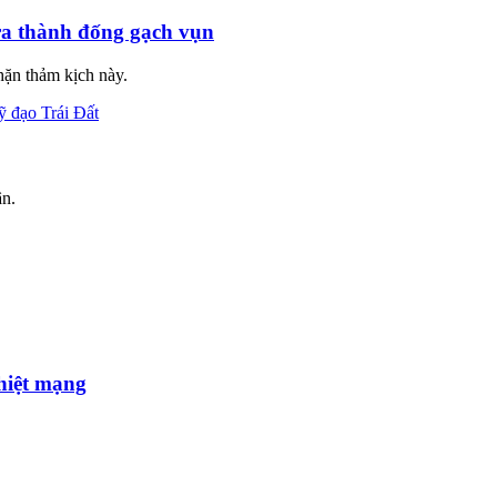
ra thành đống gạch vụn
chặn thảm kịch này.
̣n.
hiệt mạng