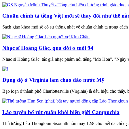
Chuẩn chính tả tiếng Việt mới sẽ thay đổi như thế nà
Sách giáo khoa mới sẽ có sự thống nhất về chuẩn chính tả trong cách 
Nhạc sĩ Hoàng Giác, qua đời ở tuổi 94
Nhạc sĩ Hoàng Giác, tác giả nhạc phẩm nổi tiếng “Mơ Hoa”, "Ngày v
Đụng độ ở Virginia làm chao đảo nước Mỹ
Bạo loạn ở thành phố Charlottesville (Virginia) là dấu hiệu cho thấy
Lào tuyên bố rút quân khỏi biên giới Campuchia
Thủ tướng Lào Thongloun Sisoulith hôm nay 12/8 cho biết đã chỉ đạo