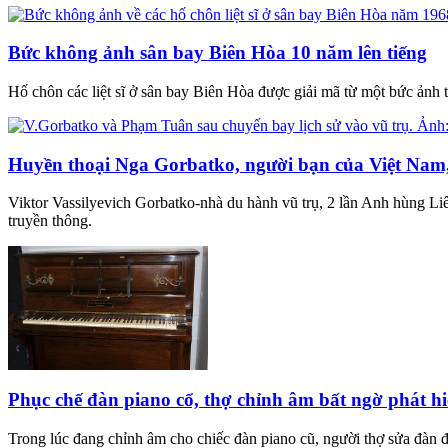
Bức không ảnh sân bay Biên Hòa 10 năm lên tiếng
Hố chôn các liệt sĩ ở sân bay Biên Hòa được giải mã từ một bức ảnh
Huyền thoại Nga Gorbatko, người bạn của Việt Nam,
Viktor Vassilyevich Gorbatko-nhà du hành vũ trụ, 2 lần Anh hùng Li
truyền thông.
Phục chế đàn piano cổ, thợ chỉnh âm bất ngờ phát hiệ
Trong lúc đang chỉnh âm cho chiếc đàn piano cũ, người thợ sửa đàn đã