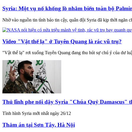
Syria: Một vụ nổ khổng lồ nhằm biến toàn bộ Palmi
Nhờ vào nguồn tin tình báo tin cậy, quân đội Syria đã kịp thời ngăn 
Video "Vật thể lạ" ở Tuyên Quang là rác vũ trụ?
"Vật thể lạ" rơi xuống Tuyên Quang đang thu hút sự chú ý của dư luâ
Thủ lĩnh phe nổi dậy Syria "Chúa Quỷ Damascus" t
Tình hình Syria mới nhất ngày 26/12
Thảm án tại Sơn Tây, Hà Nội