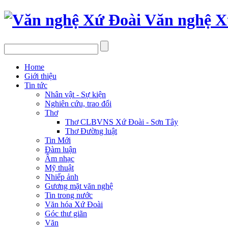
Văn nghệ X
Home
Giới thiệu
Tin tức
Nhân vật - Sự kiện
Nghiên cứu, trao đổi
Thơ
Thơ CLBVNS Xứ Đoài - Sơn Tây
Thơ Đường luật
Tin Mới
Đàm luận
Âm nhạc
Mỹ thuật
Nhiếp ảnh
Gương mặt văn nghệ
Tin trong nước
Văn hóa Xứ Đoài
Góc thư giãn
Văn