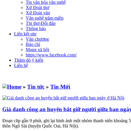
Tin văn hóa văn nghệ
Xứ Đoài thơ
Xứ Đoài văn
Văn nghệ trăm miền
Thi thơ-Đối đáp
Thông báo
Liên kết site
Văn chương
Báo chí
Mạng xã hội
https://www.facebook.com/
Thăm dò ý kiến
Liên hệ
»
Tin tức
»
Tin Mới
Giả danh công an huyện bắt giữ người giữa ban ngà
Đoạn clip gần 9 phút, ghi lại hình ảnh một nhóm thanh niên khoảng 5 
thôn Ngô Sài (huyện Quốc Oai, Hà Nội).