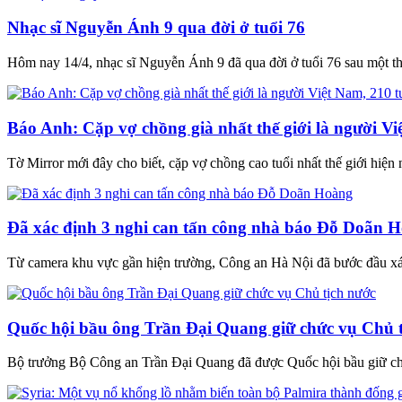
Nhạc sĩ Nguyễn Ánh 9 qua đời ở tuổi 76
Hôm nay 14/4, nhạc sĩ Nguyễn Ánh 9 đã qua đời ở tuổi 76 sau một thờ
Báo Anh: Cặp vợ chồng già nhất thế giới là người Vi
Tờ Mirror mới đây cho biết, cặp vợ chồng cao tuổi nhất thế giới hiện
Đã xác định 3 nghi can tấn công nhà báo Đỗ Doãn 
Từ camera khu vực gần hiện trường, Công an Hà Nội đã bước đầu xá
Quốc hội bầu ông Trần Đại Quang giữ chức vụ Chủ 
Bộ trưởng Bộ Công an Trần Đại Quang đã được Quốc hội bầu giữ 