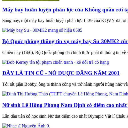
Máy bay huấn luyện phản lực của Không quân rơi t
Sáng nay, một máy bay huấn luyện phản lực L-39 của KQVN đã rơi t
Bộ Quốc phòng thông tin vụ máy bay Su-30MK2 cùng
Chiều nay (14/6), Bộ Quốc phòng đã chính thức phát đi thông tin về
ĐÂY LÀ TIN CŨ - NÓ ĐƯỢC ĐĂNG NĂM 2001
Tôi rất giận Bobby, ông ta thành công và trở hành người hùng nhờ v
Nữ sinh Lê Hồng Phong Nam Định có điểm cao nhất
Lần đầu tiên có học sinh Nữ đạt điểm cao nhất Olympic Vật lí Ch