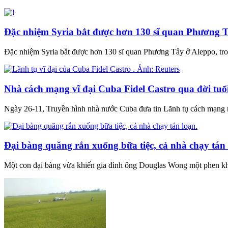
Đặc nhiệm Syria bắt được hơn 130 sĩ quan Phương 
Đặc nhiệm Syria bắt được hơn 130 sĩ quan Phương Tây ở Aleppo, tr
Nhà cách mạng vĩ đại Cuba Fidel Castro qua đời tuổ
Ngày 26-11, Truyền hình nhà nước Cuba đưa tin Lãnh tụ cách mạng nư
Đại bàng quăng rắn xuống bữa tiệc, cả nhà chạy tán 
Một con đại bàng vừa khiến gia đình ông Douglas Wong một phen khiếp