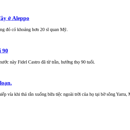
Tây ở Aleppo
ong đó có khoảng hơn 20 sĩ quan Mỹ.
i 90
ớc này Fidel Castro đã từ trần, hưởng thọ 90 tuổi.
loạn.
 vía khi thả rắn xuống bữa tiệc ngoài trời của họ tại bờ sông Yarra,