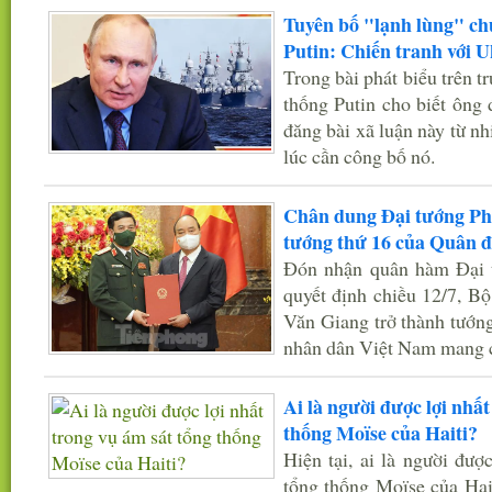
Tuyên bố "lạnh lùng" ch
Putin: Chiến tranh với U
Trong bài phát biểu trên t
thống Putin cho biết ông 
đăng bài xã luận này từ nh
lúc cần công bố nó.
Chân dung Đại tướng Ph
tướng thứ 16 của Quân đ
Đón nhận quân hàm Đại tư
quyết định chiều 12/7, B
Văn Giang trở thành tướng
nhân dân Việt Nam mang c
Ai là người được lợi nhất
thống Moïse của Haiti?
Hiện tại, ai là người đượ
tổng thống Moïse của Hai