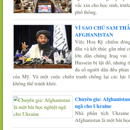
vắc xin cho học sinh, trướ
phổ thông.
VÌ SAO CHÚ SAM THẤ
AFGHANISTAN
Việc Hoa Kỳ chiếm đóng 
đầu và kết thúc gần như 
lớn dân chúng Iraq vui
Hussein bị lật đổ, nhưng ở
đa số người dân đều phản 
của Mỹ. Và một cuộc chiến tranh chống lại các lực 
không thể tránh khỏi.
Chuyên gia: Afghanistan 
ngã cho Ukraine
Nhà phân tích Ukraine
Afghanistan là một bài họ