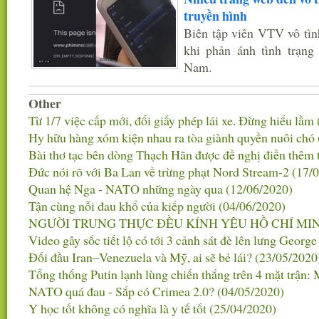
truyền hình
Biên tập viên VTV vô tìn
khi phản ánh tình trạng
Nam.
Other
Từ 1/7 việc cấp mới, đổi giấy phép lái xe. Đừng hiểu lầm
Hy hữu hàng xóm kiện nhau ra tòa giành quyền nuôi chó
Bài thơ tạc bên dòng Thạch Hãn được đề nghị điền thêm t
Đức nói rõ với Ba Lan về trừng phạt Nord Stream-2
(17/
Quan hệ Nga - NATO những ngày qua
(12/06/2020)
Tận cùng nỗi đau khổ của kiếp người
(04/06/2020)
NGƯỜI TRUNG THỰC ĐỀU KÍNH YÊU HỒ CHÍ MI
Video gây sốc tiết lộ có tới 3 cảnh sát đè lên lưng Georg
Đối đầu Iran–Venezuela và Mỹ, ai sẽ bẻ lái?
(23/05/2020
Tổng thống Putin lạnh lùng chiến thắng trên 4 mặt trận
NATO quá đau - Sắp có Crimea 2.0?
(04/05/2020)
Y học tốt không có nghĩa là y tế tốt
(25/04/2020)