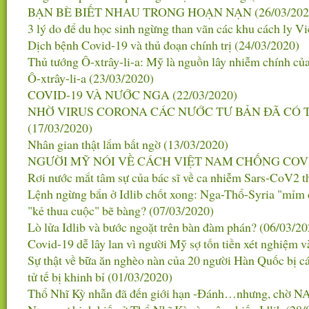
BẠN BÈ BIẾT NHAU TRONG HOẠN NẠN
(26/03/202
3 lý do để du học sinh ngừng than vãn các khu cách ly 
Dịch bệnh Covid-19 và thủ đoạn chính trị
(24/03/2020)
Thủ tướng Ô-xtrây-li-a: Mỹ là nguồn lây nhiễm chính củ
Ô-xtrây-li-a
(23/03/2020)
COVID-19 VÀ NƯỚC NGA
(22/03/2020)
NHỜ VIRUS CORONA CÁC NƯỚC TƯ BẢN ĐÃ CÓ T
(17/03/2020)
Nhân gian thật lắm bất ngờ
(13/03/2020)
NGƯỜI MỸ NÓI VỀ CÁCH VIỆT NAM CHỐNG COV
Rơi nước mắt tâm sự của bác sĩ về ca nhiễm Sars-CoV2 
Lệnh ngừng bắn ở Idlib chốt xong: Nga-Thổ-Syria "mỉm cư
"kẻ thua cuộc" bẽ bàng?
(07/03/2020)
Lò lửa Idlib và bước ngoặt trên bàn đàm phán?
(06/03/20
Covid-19 dễ lây lan vì người Mỹ sợ tốn tiền xét nghiệm 
Sự thật về bữa ăn nghèo nàn của 20 người Hàn Quốc bị c
tử tế bị khinh bỉ
(01/03/2020)
Thổ Nhĩ Kỳ nhẫn đã đến giới hạn -Đánh…nhưng, chờ 