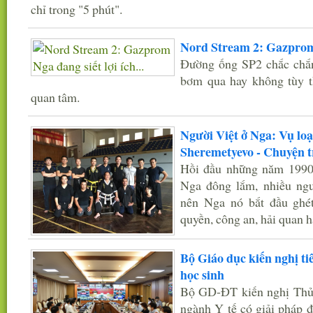
chỉ trong "5 phút".
Nord Stream 2: Gazprom N
Đường ống SP2 chắc chắn
bơm qua hay không tùy 
quan tâm.
Người Việt ở Nga: Vụ loạ
Sheremetyevo - Chuyện t
Hồi đầu những năm 1990
Nga đông lắm, nhiều ngư
nên Nga nó bắt đầu ghét
quyền, công an, hải quan 
Bộ Giáo dục kiến nghị ti
học sinh
Bộ GD-ĐT kiến nghị Thủ 
ngành Y tế có giải pháp đ