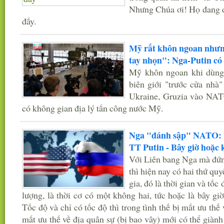
Nhưng Chúa ơi! Họ đang đ
đấy.
Mỹ rất khôn ngoan nhưn
tay nhọn": Nga-Putin có á
Mỹ khôn ngoan khi dùng
biên giới "trước cửa nhà
Ukraine, Gruzia vào NA
có không gian địa lý tấn công nước Mỹ.
Nga "đánh sập" NATO: 
TT Putin - Bây giờ hoặc 
Với Liên bang Nga mà đứn
thì hiện nay có hai thứ qu
gia, đó là thời gian và tốc 
lượng, là thời cơ có một không hai, tức hoặc là bây g
Tốc độ và chỉ có tốc độ thì trong tình thế bị mất ưu thế 
mất ưu thế về địa quân sự (bị bao vây) mới có thể giành