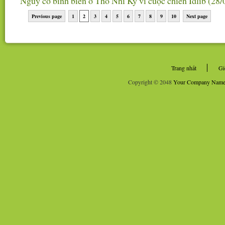
Nguy cơ binh biến ở Thổ Nhĩ Kỳ vì cuộc chiến Idlib
(28/
Previous page
1
2
3
4
5
6
7
8
9
10
Next page
Trang nhất
Gi
Copyright © 2048
Your Company Nam