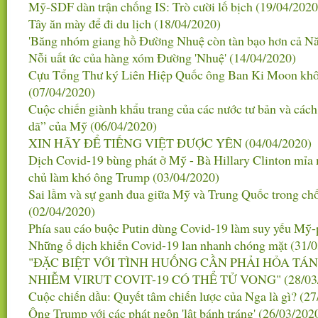
Mỹ-SDF dàn trận chống IS: Trò cười lố bịch
(19/04/2020
Tây ăn mày để đi du lịch
(18/04/2020)
'Băng nhóm giang hồ Đường Nhuệ còn tàn bạo hơn cả 
Nỗi uất ức của hàng xóm Đường 'Nhuệ'
(14/04/2020)
Cựu Tổng Thư ký Liên Hiệp Quốc ông Ban Ki Moon khô
(07/04/2020)
Cuộc chiến giành khẩu trang của các nước tư bản và các
dã” của Mỹ
(06/04/2020)
XIN HÃY ĐỂ TIẾNG VIỆT ĐƯỢC YÊN
(04/04/2020)
Dịch Covid-19 bùng phát ở Mỹ - Bà Hillary Clinton mỉa
chủ làm khó ông Trump
(03/04/2020)
Sai lầm và sự ganh đua giữa Mỹ và Trung Quốc trong ch
(02/04/2020)
Phía sau cáo buộc Putin dùng Covid-19 làm suy yếu Mỹ
Những ổ dịch khiến Covid-19 lan nhanh chóng mặt
(31/
"ĐẶC BIỆT VỚI TÌNH HUỐNG CẦN PHẢI HỎA TÁ
NHIỄM VIRUT COVIT-19 CÓ THỂ TỬ VONG"
(28/03
Cuộc chiến dầu: Quyết tâm chiến lược của Nga là gì?
(27
Ông Trump với các phát ngôn 'lật bánh tráng'
(26/03/202