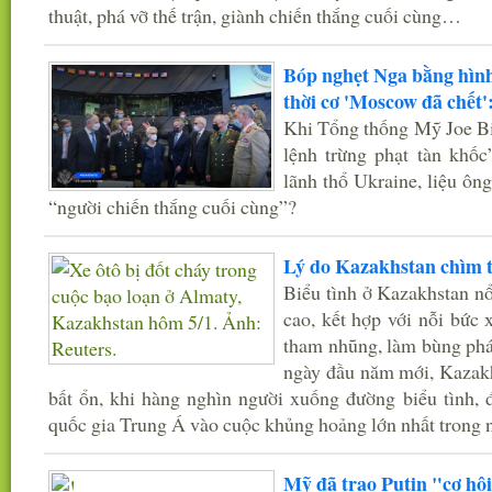
thuật, phá vỡ thế trận, giành chiến thắng cuối cùng…
Bóp nghẹt Nga bằng hình
thời cơ 'Moscow đã chết'
Khi Tổng thống Mỹ Joe Bi
lệnh trừng phạt tàn khố
lãnh thổ Ukraine, liệu ông
“người chiến thắng cuối cùng”?
Lý do Kazakhstan chìm t
Biểu tình ở Kazakhstan nổ 
cao, kết hợp với nỗi bức 
tham nhũng, làm bùng phá
ngày đầu năm mới, Kazakh
bất ổn, khi hàng nghìn người xuống đường biểu tình, đ
quốc gia Trung Á vào cuộc khủng hoảng lớn nhất trong n
Mỹ đã trao Putin "cơ hội