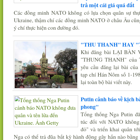
trả một cái giá quá đắt
Các đồng minh NATO không có lựa chọn quân sự thực
Ukraine, thậm chí các đồng minh NATO ở châu Âu cũn
ý chí thực hiện con đường đó.
"THU THANH" HAY 
Khi đăng bài LẠI BÀ
"THUNG THANH" của Tảo
yêu cầu đăng lại bài củ
tạp chí Hán Nôm số 1-198
lại toàn bộ bài viết này.
Putin cảnh báo về kịch 
phong"
Tổng thống Nga Putin đã
túc đối với NATO không 
đỏ" và triển khai quân tớ
Nga có thể trả đũa bất kỳ hành động gây hấn nào bằng 