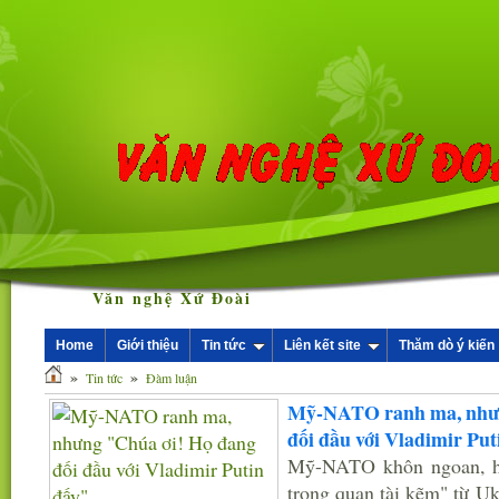
Văn nghệ Xứ Đoài
Home
Giới thiệu
Tin tức
Liên kết site
Thăm dò ý kiến
»
»
Tin tức
Đàm luận
Mỹ-NATO ranh ma, nhưn
đối đầu với Vladimir Put
Mỹ-NATO khôn ngoan, họ
trong quan tài kẽm" từ Uk