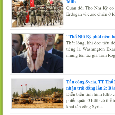
Idlib
Quân đội Thổ Nhĩ Kỳ có 
Erdogan vì cuộc chiến ở Idl
"Thổ Nhĩ Kỳ phải ném b
Thật lòng, khi đọc tiêu đ
tiếng là Washington Exam
nhưng tên tác giả Tom Rog
Tấn công Syria, TT Thổ 
nhận trái đắng lần 2: B
Diễn biến tình hình Idlib 
phiến quân ở Idlib có thể 
khai tấn công Syria.