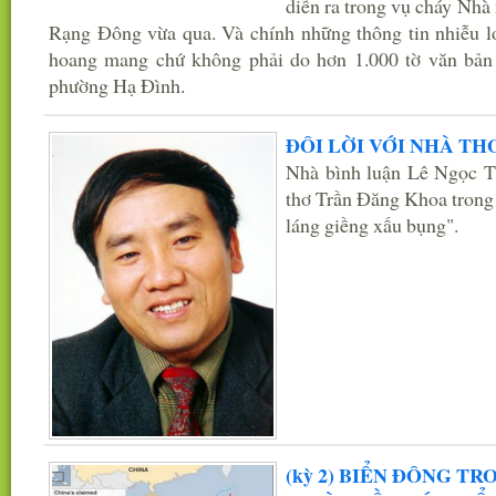
diễn ra trong vụ cháy Nh
Rạng Đông vừa qua. Và chính những thông tin nhiễu l
hoang mang chứ không phải do hơn 1.000 tờ văn bản
phường Hạ Đình.
ĐÔI LỜI VỚI NHÀ T
Nhà bình luận Lê Ngọc Th
thơ Trần Đăng Khoa trong 
láng giềng xấu bụng".
(kỳ 2) BIỂN ĐÔNG T