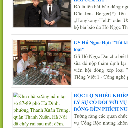
Đó là tên bài báo đăng n
Đức Jens Berger(*) Tên 
„Hongkong-Held“ oder US
bộ bài báo do Hồ Ngọc Th
GS Hồ Ngọc Đại: "Tôi kh
loại"
GS Hồ Ngọc Đại cho biết 
sửa để nộp thẩm định lại 
viên hội đồng xếp loại 
Tiếng Việt 1 - Công nghệ 
BỘC LỘ NHIỀU KHIẾ
LÝ SỰ CỐ ĐỐI VỚI V
BÓNG ĐÈN PHÍCH N
Tưởng rằng các quan chức 
vụ Cống Rộc nhưng không 