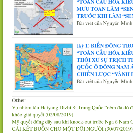
“TOÀN CẦU HÓA KIỂ
MƯU TOAN LÀM “SEN
TRƯỚC KHI LÀM “SE
Bài viết của Nguyễn Min
(kỳ 1) BIỂN ĐÔNG T
“TOÀN CẦU HÓA KIỂ
THÓI XỬ SỰ TRỊCH 
QUỐC Ở ĐÔNG NAM 
CHIẾN LƯỢC “VÀNH 
Bài viết của Nguyễn Min
Other
Vụ nhóm tàu Haiyang Dizhi 8: Trung Quốc “ném đá dò 
khéo giải quyết
(02/08/2019)
Mỹ quyết đứng dậy sau khi knock-out trước Nga ở Nam 
CÁI KẾT BUỒN CHO MỘT ĐỜI NGƯỜI
(30/07/2019)