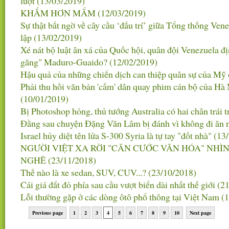
lượt
(13/03/2019)
KHẮM HƠN MẮM
(12/03/2019)
Sự thật bất ngờ về cây cầu ‘đấu trí’ giữa Tổng thống Ve
lập
(13/02/2019)
Xé nát bộ luật ân xá của Quốc hội, quân đội Venezuela đị
găng" Maduro-Guaido?
(12/02/2019)
Hậu quả của những chiến dịch can thiệp quân sự của Mỹ
Phải thu hồi văn bản 'cấm' dân quay phim cán bộ của Hà Nộ
(10/01/2019)
Bị Photoshop hỏng, thủ tướng Australia có hai chân trái 
Đằng sau chuyện Đặng Văn Lâm bị đánh vì không đi ăn
Israel hủy diệt tên lửa S-300 Syria là tự tay "đốt nhà"
(13
NGƯỜI VIỆT XA RỜI "CĂN CƯỚC VĂN HÓA" NHÌ
NGHÊ
(23/11/2018)
Thế nào là xe sedan, SUV, CUV...?
(23/10/2018)
Cái giá đắt đỏ phía sau cầu vượt biển dài nhất thế giới
(2
Lỗi thường gặp ở các dòng ôtô phổ thông tại Việt Nam
(
Previous page
1
2
3
4
5
6
7
8
9
10
Next page