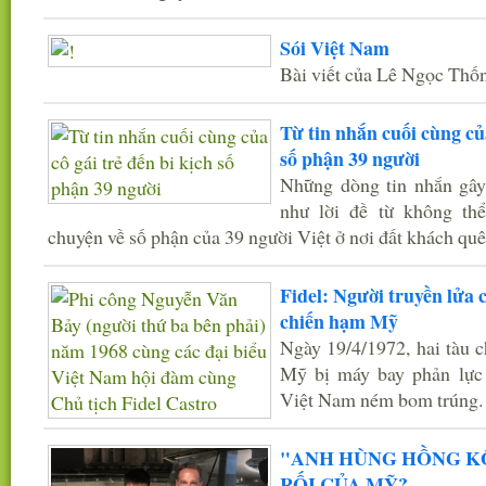
Sói Việt Nam
Bài viết của Lê Ngọc Thố
Từ tin nhắn cuối cùng của
số phận 39 người
Những dòng tin nhắn gây 
như lời đề từ không th
chuyện về số phận của 39 người Việt ở nơi đất khách quê
Fidel: Người truyền lửa
chiến hạm Mỹ
Ngày 19/4/1972, hai tàu 
Mỹ bị máy bay phản lực
Việt Nam ném bom trúng.
"ANH HÙNG HỒNG K
RỐI CỦA MỸ?