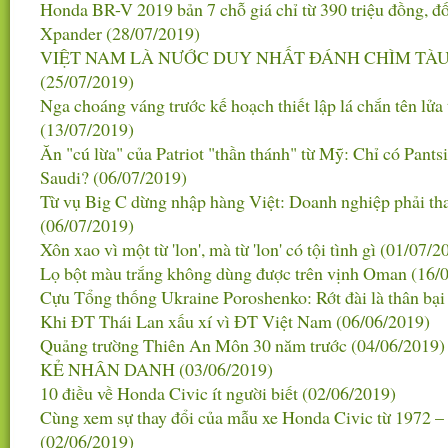
Honda BR-V 2019 bản 7 chỗ giá chỉ từ 390 triệu đồng, đố
Xpander
(28/07/2019)
VIỆT NAM LÀ NƯỚC DUY NHẤT ĐÁNH CHÌM TÀU
(25/07/2019)
Nga choáng váng trước kế hoạch thiết lập lá chắn tên lử
(13/07/2019)
Ăn "cú lừa" của Patriot "thần thánh" từ Mỹ: Chỉ có Pant
Saudi?
(06/07/2019)
Từ vụ Big C dừng nhập hàng Việt: Doanh nghiệp phải thay
(06/07/2019)
Xôn xao vì một từ 'lon', mà từ 'lon' có tội tình gì
(01/07/2
Lọ bột màu trắng không dùng được trên vịnh Oman
(16/
Cựu Tổng thống Ukraine Poroshenko: Rớt đài là thân bại
Khi ĐT Thái Lan xấu xí vì ĐT Việt Nam
(06/06/2019)
Quảng trường Thiên An Môn 30 năm trước
(04/06/2019)
KẺ NHÂN DANH
(03/06/2019)
10 điều về Honda Civic ít người biết
(02/06/2019)
Cùng xem sự thay đổi của mẫu xe Honda Civic từ 1972 –
(02/06/2019)