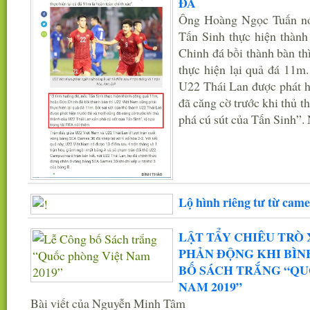
ĐÁ
Ông Hoàng Ngọc Tuấn nói
Tấn Sinh thực hiện thàn
Chinh đá bồi thành bàn t
thực hiện lại quả đá 11m.
U22 Thái Lan được phát hi
đã căng cờ trước khi thủ 
phá cú sút của Tấn Sinh”. N
Lộ hình riêng tư từ came
LẬT TẨY CHIÊU TRÒ
PHẢN ĐỘNG KHI BÌN
BỐ SÁCH TRẮNG “QU
NAM 2019”
Bài viết của Nguyễn Minh Tâm