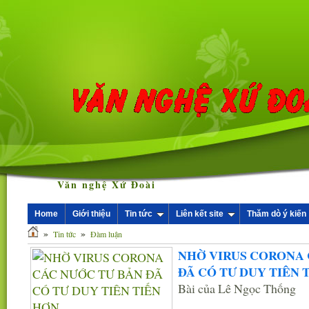
Văn nghệ Xứ Đoài
Home
Giới thiệu
Tin tức
Liên kết site
Thăm dò ý kiến
»
»
Tin tức
Đàm luận
NHỜ VIRUS CORONA 
ĐÃ CÓ TƯ DUY TIÊN 
Bài của Lê Ngọc Thống