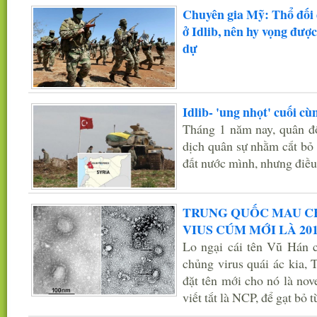
Chuyên gia Mỹ: Thổ đối d
ở Idlib, nên hy vọng được
dự
Idlib- 'ung nhọt' cuối cù
Tháng 1 năm nay, quân độ
dịch quân sự nhằm cắt bỏ 
đất nước mình, nhưng điều
TRUNG QUỐC MAU C
VIUS CÚM MỚI LÀ 20
Lo ngại cái tên Vũ Hán c
chủng virus quái ác kia,
đặt tên mới cho nó là nov
viết tắt là NCP, để gạt bỏ 