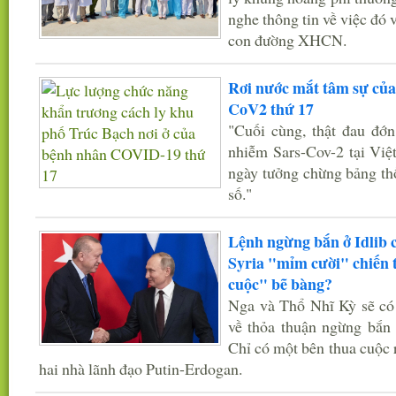
nghe thông tin về việc đó 
con đường XHCN.
Rơi nước mắt tâm sự của 
CoV2 thứ 17
"Cuối cùng, thật đau đớn
nhiễm Sars-Cov-2 tại Việ
ngày tưởng chừng bảng th
số."
Lệnh ngừng bắn ở Idlib 
Syria "mỉm cười" chiến t
cuộc" bẽ bàng?
Nga và Thổ Nhĩ Kỳ sẽ có 
về thỏa thuận ngừng bắn v
Chỉ có một bên thua cuộc r
hai nhà lãnh đạo Putin-Erdogan.