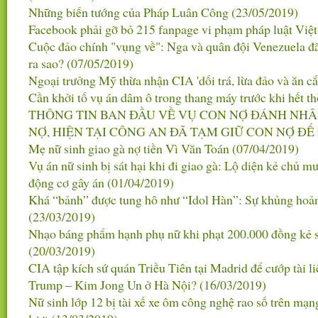
Những biến tướng của Pháp Luân Công
(23/05/2019)
Facebook phải gỡ bỏ 215 fanpage vi phạm pháp luật Vi
Cuộc đảo chính "vụng về": Nga và quân đội Venezuela đã
ra sao?
(07/05/2019)
Ngoại trưởng Mỹ thừa nhận CIA 'dối trá, lừa đảo và ăn c
Cần khởi tố vụ án dâm ô trong thang máy trước khi hết th
THÔNG TIN BAN ĐẦU VỀ VỤ CON NỢ ĐÁNH NHÂ
NỢ, HIỆN TẠI CÔNG AN ĐÃ TẠM GIỮ CON NỢ ĐỂ
Mẹ nữ sinh giao gà nợ tiền Vì Văn Toán
(07/04/2019)
Vụ án nữ sinh bị sát hại khi đi giao gà: Lộ diện kẻ chủ mư
động cơ gây án
(01/04/2019)
Khá “bảnh” được tung hô như “Idol Hàn”: Sự khủng hoảng
(23/03/2019)
Nhạo báng phẩm hạnh phụ nữ khi phạt 200.000 đồng kẻ 
(20/03/2019)
CIA tập kích sứ quán Triều Tiên tại Madrid để cướp tài l
Trump – Kim Jong Un ở Hà Nội?
(16/03/2019)
Nữ sinh lớp 12 bị tài xế xe ôm công nghệ rao số trên mạn