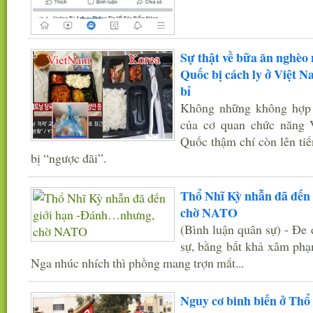
Sự thật về bữa ăn nghèo
Quốc bị cách ly ở Việt N
bỉ
Không những không hợp t
của cơ quan chức năng 
Quốc thậm chí còn lên tiế
bị “ngược đãi”.
Thổ Nhĩ Kỳ nhẫn đã đến
chờ NATO
(Bình luận quân sự) - Đe
sự, bằng bất khả xâm ph
Nga nhúc nhích thì phồng mang trợn mắt...
Nguy cơ binh biến ở Thổ 