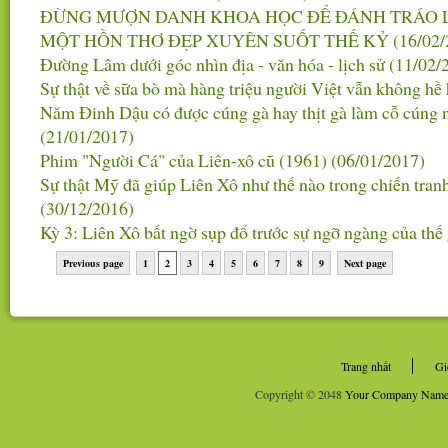
ĐỪNG MƯỢN DANH KHOA HỌC ĐỂ ĐÁNH TRÁO 
MỘT HỒN THƠ ĐẸP XUYÊN SUỐT THẾ KỶ
(16/02/
Đường Lâm dưới góc nhìn địa - văn hóa - lịch sử
(11/02/
Sự thật về sữa bò mà hàng triệu người Việt vẫn không hề 
Năm Đinh Dậu có được cúng gà hay thịt gà làm cỗ cúng 
(21/01/2017)
Phim "Người Cá" của Liên-xô cũ (1961)
(06/01/2017)
Sự thật Mỹ đã giúp Liên Xô như thế nào trong chiến tranh 
(30/12/2016)
Kỳ 3: Liên Xô bất ngờ sụp đổ trước sự ngỡ ngàng của thế
Previous page
1
2
3
4
5
6
7
8
9
Next page
Trang nhất
Gi
Copyright © 2048
Your Company Nam