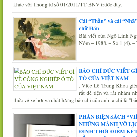
khác với Thông tư số 01/2011/TT-BNV trước đây.
Cái “Thần” và cái “Nhã”
chữ Hán
Bài viết của Ngô Linh Ng
Nôm – 1988. – Số 1 (4). –
BÁO CHÍ ĐỨC VIẾT G
TÔ CỦA VIỆT NAM
, Việc Lê Trung Khoa giè
rất đê tiện và rất nhảm n
thức về xe hơi và chất lượng báo chí của anh ta chỉ là "bá
PHẢN BIỆN SÁCH “VI
NHỮNG MẢNH VỠ LỊCH
ĐỊNH THỜI ĐIỂM KẾ