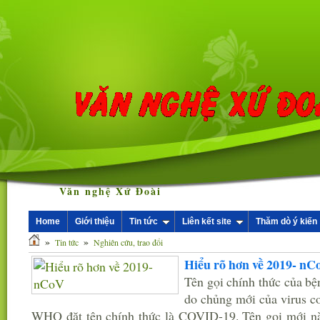
Văn nghệ Xứ Đoài
Home
Giới thiệu
Tin tức
Liên kết site
Thăm dò ý kiến
»
»
Tin tức
Nghiên cứu, trao đổi
Hiểu rõ hơn về 2019- nC
Tên gọi chính thức của b
do chủng mới của virus c
WHO đặt tên chính thức là COVID-19. Tên gọi mới này