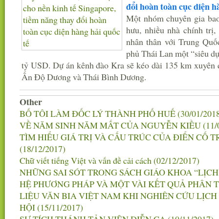
đổi hoàn toàn cục diện h
Một nhóm chuyên gia bao
hưu, nhiều nhà chính trị
nhân thân với Trung Quốc
phủ Thái Lan một “siêu dự 
tỷ USD. Dự án kênh đào Kra sẽ kéo dài 135 km xuyên q
Ấn Độ Dương và Thái Bình Dương.
Other
BỐ TÔI LÀM ĐỐC LÝ THÀNH PHỐ HUẾ
(30/01/201
VỀ NĂM SINH NĂM MẤT CỦA NGUYỄN KIỀU
(11/
TÌM HIỂU GIÁ TRỊ VÀ CẤU TRÚC CỦA ĐIỂN CỐ
(18/12/2017)
Chữ viết tiếng Việt và vấn đề cải cách
(02/12/2017)
NHỮNG SAI SÓT TRONG SÁCH GIÁO KHOA “LỊCH 
HỆ PHƯƠNG PHÁP VÀ MỘT VÀI KẾT QUẢ PHÂN 
LIỆU VĂN BIA VIỆT NAM KHI NGHIÊN CỨU LỊCH 
HỘI
(15/11/2017)