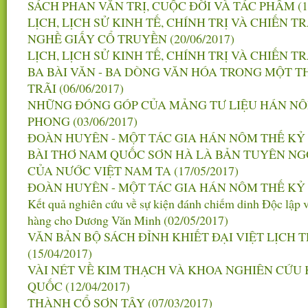
SÁCH PHAN VĂN TRỊ, CUỘC ĐỜI VÀ TÁC PHẨM
(
LỊCH, LỊCH SỬ KINH TẾ, CHÍNH TRỊ VÀ CHIẾN 
NGHỀ GIẤY CỔ TRUYỀN
(20/06/2017)
LỊCH, LỊCH SỬ KINH TẾ, CHÍNH TRỊ VÀ CHIẾN 
BA BÀI VĂN - BA DÒNG VĂN HÓA TRONG MỘT T
TRÃI
(06/06/2017)
NHỮNG ĐÓNG GÓP CỦA MẢNG TƯ LIỆU HÁN NÔ
PHONG
(03/06/2017)
ĐOÀN HUYÊN - MỘT TÁC GIA HÁN NÔM THẾ KỶ
BÀI THƠ NAM QUỐC SƠN HÀ LÀ BẢN TUYÊN NG
CỦA NƯỚC VIỆT NAM TA
(17/05/2017)
ĐOÀN HUYÊN - MỘT TÁC GIA HÁN NÔM THẾ KỶ
Kết quả nghiên cứu về sự kiện đánh chiếm dinh Độc lập v
hàng cho Dương Văn Minh
(02/05/2017)
VĂN BẢN BỘ SÁCH ĐỈNH KHIẾT ĐẠI VIỆT LỊCH 
(15/04/2017)
VÀI NÉT VỀ KIM THẠCH VÀ KHOA NGHIÊN CỨU
QUỐC
(12/04/2017)
THÀNH CỔ SƠN TÂY
(07/03/2017)