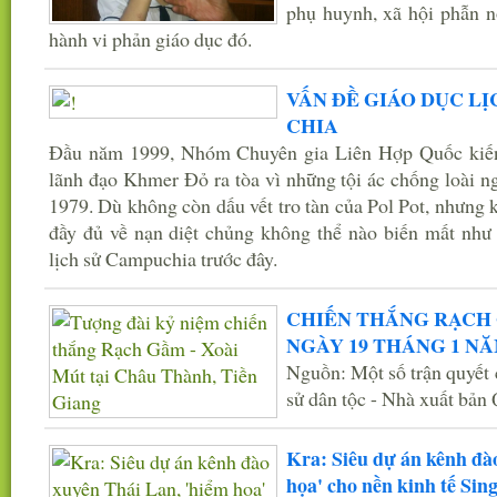
phụ huynh, xã hội phẫn nộ
hành vi phản giáo dục đó.
VẤN ĐỀ GIÁO DỤC LỊ
CHIA
Đầu năm 1999, Nhóm Chuyên gia Liên Hợp Quốc kiến 
lãnh đạo Khmer Đỏ ra tòa vì những tội ác chống loài n
1979. Dù không còn dấu vết tro tàn của Pol Pot, nhưng k
đầy đủ về nạn diệt chủng không thể nào biến mất như
lịch sử Campuchia trước đây.
CHIẾN THẮNG RẠCH 
NGÀY 19 THÁNG 1 NĂ
Nguồn: Một số trận quyết c
sử dân tộc - Nhà xuất 
Kra: Siêu dự án kênh đà
họa' cho nền kinh tế Sin