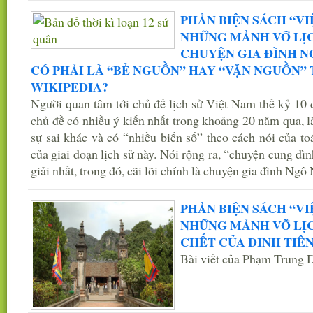
PHẢN BIỆN SÁCH “VI
NHỮNG MẢNH VỠ LỊCH
CHUYỆN GIA ĐÌNH N
CÓ PHẢI LÀ “BẺ NGUỒN” HAY “VẶN NGUỒN”
WIKIPEDIA?
Người quan tâm tới chủ đề lịch sử Việt Nam thế kỷ 10 c
chủ đề có nhiều ý kiến nhất trong khoảng 20 năm qua, l
sự sai khác và có “nhiều biến số” theo cách nói của toá
của giai đoạn lịch sử này. Nói rộng ra, “chuyện cung đì
giải nhất, trong đó, cãi lõi chính là chuyện gia đình Ng
PHẢN BIỆN SÁCH “VI
NHỮNG MẢNH VỠ LỊCH
CHẾT CỦA ĐINH TIÊ
Bài viết của Phạm Trung 