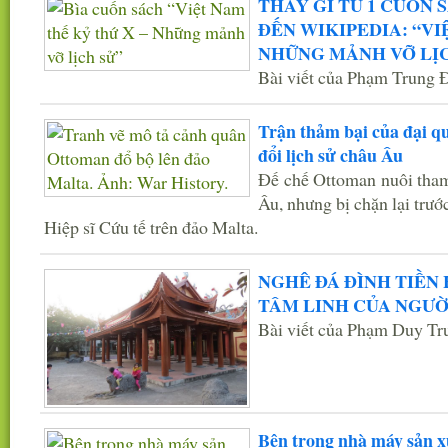
THẤY GÌ TỪ 1 CUỐN 
ĐẾN WIKIPEDIA: “VI
NHỮNG MẢNH VỠ LỊC
Bài viết của Phạm Trung 
Trận thảm bại của đại q
đổi lịch sử châu Âu
Đế chế Ottoman nuôi tha
Âu, nhưng bị chặn lại trước
Hiệp sĩ Cứu tế trên đảo Malta.
NGHÊ ĐÁ ĐÌNH TIỀN
TÂM LINH CỦA NGƯỜ
Bài viết của Phạm Duy Tr
Bên trong nhà máy sản x