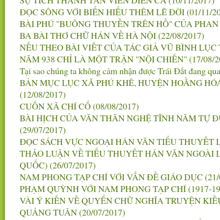
SỰ TÍCH THÁNH TẢN VIÊN DIỄN CA
(10/11/2017)
ĐỌC SÔNG VỚI BIỂN HIỂU THÊM LẼ ĐỜI
(01/11/2
BÀI PHÚ "BUÔNG THUYỀN TRÊN HỒ" CỦA PHA
BA BÀI THƠ CHỮ HÁN VỀ HÀ NỘI
(22/08/2017)
NẾU THEO BÀI VIẾT CỦA TÁC GIẢ VŨ BÌNH LỤC
NĂM 938 CHỈ LÀ MỘT TRẬN "NỘI CHIẾN"
(17/08/2
Tại sao chúng ta không cảm nhận được Trái Đất đang qu
BẢN MỤC LỤC XÃ PHÚ KHÊ, HUYỆN HOẰNG HÓ
(12/08/2017)
CUỐN XÃ CHÍ CỔ
(08/08/2017)
BÀI HỊCH CỦA VĂN THÂN NGHỆ TĨNH NĂM TỰ Đ
(29/07/2017)
ĐỌC SÁCH VỰC NGOẠI HÁN VĂN TIỂU THUYẾT 
THẢO LUẬN VỀ TIỂU THUYẾT HÁN VĂN NGOÀI
QUỐC)
(26/07/2017)
NAM PHONG TẠP CHÍ VỚI VẤN ĐỀ GIÁO DỤC
(21
PHẠM QUỲNH VỚI NAM PHONG TẠP CHÍ (1917-19
VÀI Ý KIẾN VỀ QUYỂN CHỮ NGHĨA TRUYỆN KI
QUẢNG TUÂN
(20/07/2017)