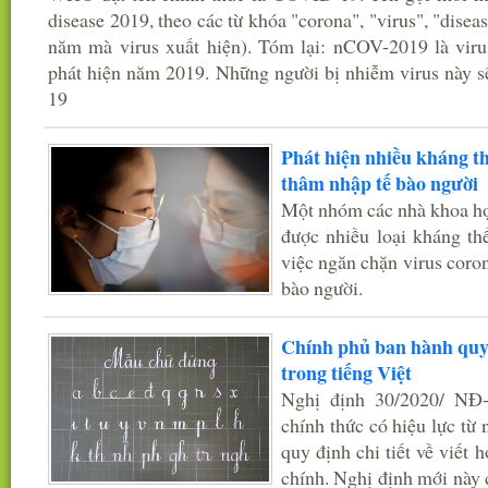
disease 2019, theo các từ khóa "corona", "virus", "disea
năm mà virus xuất hiện). Tóm lại: nCOV-2019 là vir
phát hiện năm 2019. Những người bị nhiễm virus này
19
Phát hiện nhiều kháng t
thâm nhập tế bào người
Một nhóm các nhà khoa họ
được nhiều loại kháng thể
việc ngăn chặn virus coro
bào người.
Chính phủ ban hành quy 
trong tiếng Việt
Nghị định 30/2020/ NĐ-
chính thức có hiệu lực từ
quy định chi tiết về viết 
chính. Nghị định mới này 