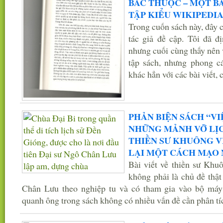
BẮC THUỘC – MỘT BÀ
TẬP KIỂU WIKIPEDIA
Trong cuốn sách này, đây c
tác giả đề cập. Tôi đã đ
nhưng cuối cùng thấy nên v
tập sách, nhưng phong cá
khác hẳn với các bài viết, 
PHẢN BIỆN SÁCH “VI
NHỮNG MẢNH VỠ LỊCH
THIỀN SƯ KHUÔNG V
LẠI MỘT CÁCH MẠO
Bài viết về thiền sư Kh
không phải là chủ đề thật
Chân Lưu theo nghiệp tu và có tham gia vào bộ máy
quanh ông trong sách không có nhiều vấn đề cần phân tích