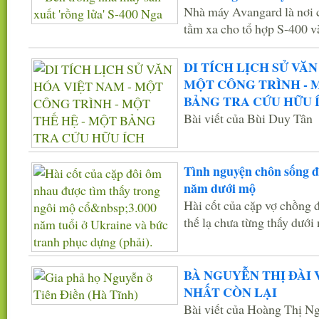
Nhà máy Avangard là nơi ch
tầm xa cho tổ hợp S-400 v
DI TÍCH LỊCH SỬ VĂN
MỘT CÔNG TRÌNH - 
BẢNG TRA CỨU HỮU 
Bài viết của Bùi Duy Tân
Tình nguyện chôn sống đ
năm dưới mộ
Hài cốt của cặp vợ chồng 
thế lạ chưa từng thấy dưới
BÀ NGUYỄN THỊ ĐÀI 
NHẤT CÒN LẠI
Bài viết của Hoàng Thị N