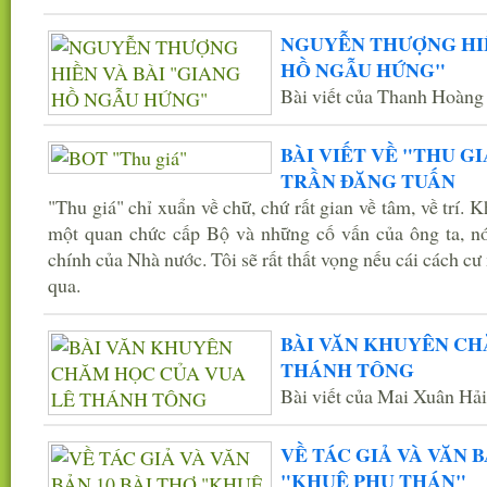
NGUYỄN THƯỢNG HIỀ
HỒ NGẪU HỨNG"
Bài viết của Thanh Hoàn
BÀI VIẾT VỀ "THU G
TRẦN ĐĂNG TUẤN
"Thu giá" chỉ xuẩn về chữ, chứ rất gian về tâm, về trí. K
một quan chức cấp Bộ và những cố vấn của ông ta, nó
chính của Nhà nước. Tôi sẽ rất thất vọng nếu cái cách c
qua.
BÀI VĂN KHUYÊN CH
THÁNH TÔNG
Bài viết của Mai Xuân Hải
VỀ TÁC GIẢ VÀ VĂN B
"KHUÊ PHỤ THÁN"