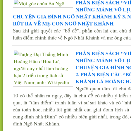
PHẢN BIỆN SÁCH “VI
NHỮNG MẢNH VỠ LỊCH
CHUYỆN GIA ĐÌNH NGÔ NHẬT KHÁNH KỲ 3. 
RÚT RA VỀ MẸ CON NGÔ NHẬT KHÁNH
Sau khi giải quyết các “bổ đề”, phần còn lại của chủ 
luận điểm chính thức về Ngô Nhật Khánh và mẹ ông của 
PHẢN BIỆN SÁCH “VI
NHỮNG MẢNH VỠ LỊCH
CHUYỆN GIA ĐÌNH 
2. PHẢN BIỆN CÁC “B
KHÁNH LÀ HOÀNG H
Người quan tâm tới chủ đ
10 có thể nhận ra ngay, đây là chủ đề có nhiều ý kiến
qua, là “tâm điểm” tranh luận vì sự sai khác và có “nh
của toán học, nhiều lời giải nhất của giai đoạn lịch sử
cung đình nhà Đinh” có nhiều biện giải nhất, trong đó, 
đình Ngô Nhật Khánh.