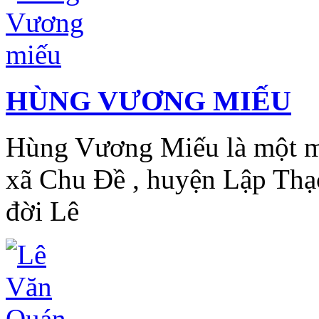
HÙNG VƯƠNG MIẾU
Hùng Vương Miếu là một mi
xã Chu Đề , huyện Lập Thạ
đời Lê